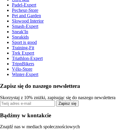
Padel-Expert
Pecheur-Store
Pet and Garden
Slowood Interior
Smash-Expert
Sneak'In
Sneakids
Sport is good
Training-Fit
Trek Expert
Triathlon-Expert
TripnBikers
Vélo-Store
Winter-Expert
Zapisz się do naszego newslettera
Skorzystaj z 10% zniżki, zapisując się do naszego newslettera
Zapisz się
Bądźmy w kontakcie
Znajdź nas w mediach społecznościowych