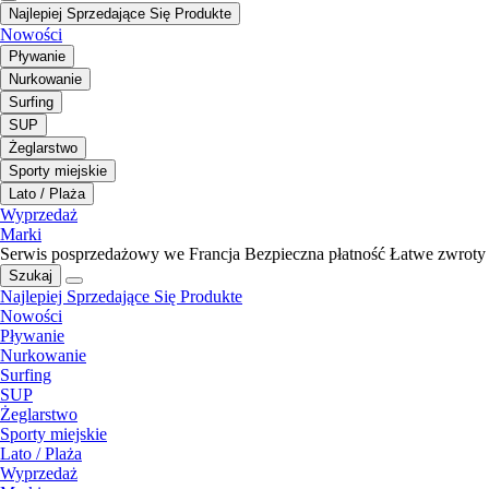
Najlepiej Sprzedające Się Produkte
Nowości
Pływanie
Nurkowanie
Surfing
SUP
Żeglarstwo
Sporty miejskie
Lato / Plaża
Wyprzedaż
Marki
Serwis posprzedażowy we Francja
Bezpieczna płatność
Łatwe zwroty
Szukaj
Najlepiej Sprzedające Się Produkte
Nowości
Pływanie
Nurkowanie
Surfing
SUP
Żeglarstwo
Sporty miejskie
Lato / Plaża
Wyprzedaż