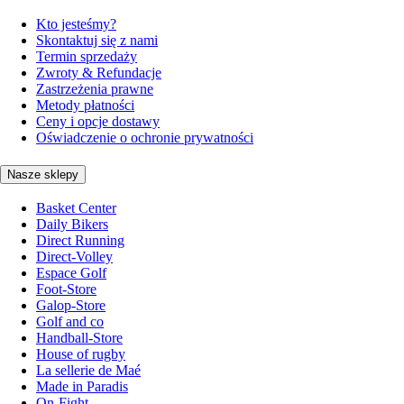
Kto jesteśmy?
Skontaktuj się z nami
Termin sprzedaży
Zwroty & Refundacje
Zastrzeżenia prawne
Metody płatności
Ceny i opcje dostawy
Oświadczenie o ochronie prywatności
Nasze sklepy
Basket Center
Daily Bikers
Direct Running
Direct-Volley
Espace Golf
Foot-Store
Galop-Store
Golf and co
Handball-Store
House of rugby
La sellerie de Maé
Made in Paradis
On-Fight