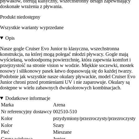
pływaków, oferują klasyczny, wszechstronny design zapewniający
doskonałe wrażenia z pływania.
Produkt niedostępny
Wszystkie warianty wyprzedane
Opis
Nasze gogle Cruiser Evo Junior to klasyczna, wszechstronna
konstrukcja, na której mogą polegać młodzi pływacy. Gogle mają
wyściełaną, wodoodporną powierzchnię, która zapewnia komfort i
przejrzystość na stronie vision w wodzie. Miękkie soczewki, mostek
nosowy i silikonowy pasek łatwo dopasowują się do każdej twarzy.
Podobnie jak wszystkie nasze okulary pływackie, model Cruiser Evo
Junior chroni przed promieniami UV i nie zaparowuje. Okulary są
dostępne w wielu zabawnych dwukolorowych kombinacjach.
Dodatkowe informacje
Marka
Arena
Nr referencyjny dostawcy
002510-510
Kolor
przydymiony/przezroczysty/przezroczysty
Kolor
Szary
Płeć
Mieszane
Grupa wiekowa
Junior