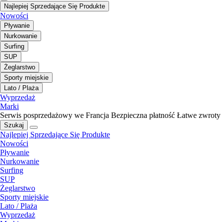
Najlepiej Sprzedające Się Produkte
Nowości
Pływanie
Nurkowanie
Surfing
SUP
Żeglarstwo
Sporty miejskie
Lato / Plaża
Wyprzedaż
Marki
Serwis posprzedażowy we Francja
Bezpieczna płatność
Łatwe zwroty
Szukaj
Najlepiej Sprzedające Się Produkte
Nowości
Pływanie
Nurkowanie
Surfing
SUP
Żeglarstwo
Sporty miejskie
Lato / Plaża
Wyprzedaż