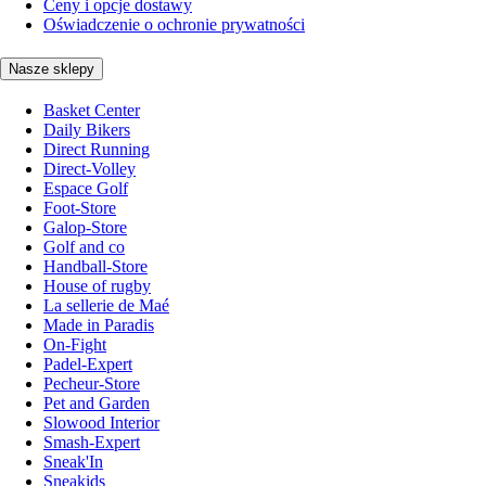
Ceny i opcje dostawy
Oświadczenie o ochronie prywatności
Nasze sklepy
Basket Center
Daily Bikers
Direct Running
Direct-Volley
Espace Golf
Foot-Store
Galop-Store
Golf and co
Handball-Store
House of rugby
La sellerie de Maé
Made in Paradis
On-Fight
Padel-Expert
Pecheur-Store
Pet and Garden
Slowood Interior
Smash-Expert
Sneak'In
Sneakids