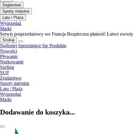
Żeglarstwo
Sporty miejskie
Lato / Plaża
Wyprzedaż
Marki
Serwis posprzedażowy we Francja
Bezpieczna płatność
Łatwe zwroty
Szukaj
Najlepiej Sprzedające Się Produkte
Nowości
Pływanie
Nurkowanie
Surfing
SUP
Żeglarstwo
Sporty miejskie
Lato / Plaża
Wyprzedaż
Marki
Dodawanie do koszyka...