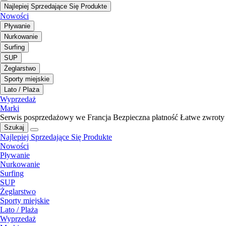
Najlepiej Sprzedające Się Produkte
Nowości
Pływanie
Nurkowanie
Surfing
SUP
Żeglarstwo
Sporty miejskie
Lato / Plaża
Wyprzedaż
Marki
Serwis posprzedażowy we Francja
Bezpieczna płatność
Łatwe zwroty
Szukaj
Najlepiej Sprzedające Się Produkte
Nowości
Pływanie
Nurkowanie
Surfing
SUP
Żeglarstwo
Sporty miejskie
Lato / Plaża
Wyprzedaż