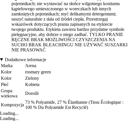
pojemnikach; nie wystawiać na słońce wilgotnego kostiumu
kąpielowego umieszczonego w woreczkach lub innych
zamkniętych pojemnikach; myć delikatnymi detergentami;
suszyć naturalnie z dala od źródeł ciepła. Przestrzegaj
wskazówek dotyczących prania zapisanych na etykiecie
twojego produktu. Etykieta zawiera bardzo przydatne symbole
pielęgnacyjne, aby dobrze o niego zadbać. TYLKO PRANIE
RĘCZNE BRAK MOŻLIWOŚCI CZYSZCZENIA NA
SUCHO BRAK BLEACHINGU NIE UŻYWAĆ SUSZARKI
NIE PRASOWAĆ
Dodatkowe informacje
Marka
Arena
Kolor
rosmary green
Kolor
Zielony
Płeć
Kobieta
Grupa
Dorośli
wiekowa
73 % Polyamide, 27 % Élasthanne (Tissu Écologique :
Kompozycja
100 % Du Polyamide Est Recyclé)
Loading...
Loading...