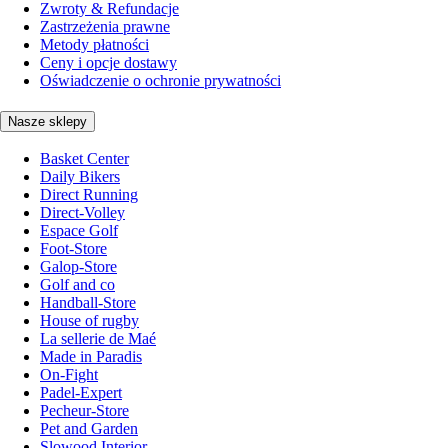
Zwroty & Refundacje
Zastrzeżenia prawne
Metody płatności
Ceny i opcje dostawy
Oświadczenie o ochronie prywatności
Nasze sklepy
Basket Center
Daily Bikers
Direct Running
Direct-Volley
Espace Golf
Foot-Store
Galop-Store
Golf and co
Handball-Store
House of rugby
La sellerie de Maé
Made in Paradis
On-Fight
Padel-Expert
Pecheur-Store
Pet and Garden
Slowood Interior