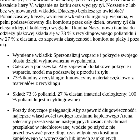
kształcie litery V, wiązanie na karku oraz wycięty tył. Noszenie z lub
bez wyjmowanych wkładek. Dlaczego będziesz go uwielbiać?
Ponadczasowy klasyk, wymienne wkładki do regulacji wsparcia, w
pełni podszewkowany dla komfortu przez cały dzień, otwarty tył dla
eleganckiego i kobiecego wyglądu. Tkanina Nasza nowa tkanina do
odzieży plażowej składa się w 73 % z recyklingowanego poliamidu i
w 27 % z elastanu, co zapewnia elastyczność i komfort na plaży i poza
nią.
Wymienne wkładki: Spersonalizuj wsparcie i pokrycie swojego
biustu dzięki wyjmowanemu wypełnieniu.
Całkowita podszewka: Aby zapewnić dodatkowe pokrycie i
wsparcie, model ma podszewkę z przodu i z tyłu.
73% tkaniny z recyklingu: Innowacyjny materiał częściowo z
materiałów z recyklingu
Skład: 73 % poliamid, 27 % elastan (materiał ekologiczny: 100
% poliamidu jest recyklingowane)
Porady dotyczące pielęgnacji: Aby zapewnić długowieczność i
najlepsze właściwości twojego kostiumu kąpielowego Arena,
zalecamy przestrzeganie następujących zasad: natychmiast
przepłukać w niechlorowanej wodzie po użyciu; nie
przechowywać przez długi czas wilgotnego kostiumu
kąpielowego w woreczkach lub innych zamkniętych