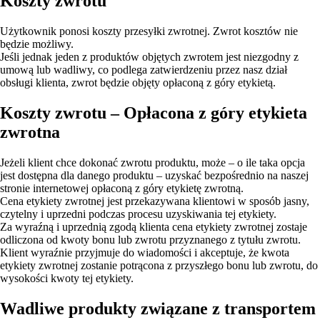
Koszty zwrotu
Użytkownik ponosi koszty przesyłki zwrotnej. Zwrot kosztów nie
będzie możliwy.
Jeśli jednak jeden z produktów objętych zwrotem jest niezgodny z
umową lub wadliwy, co podlega zatwierdzeniu przez nasz dział
obsługi klienta, zwrot będzie objęty opłaconą z góry etykietą.
Koszty zwrotu – Opłacona z góry etykieta
zwrotna
Jeżeli klient chce dokonać zwrotu produktu, może – o ile taka opcja
jest dostępna dla danego produktu – uzyskać bezpośrednio na naszej
stronie internetowej opłaconą z góry etykietę zwrotną.
Cena etykiety zwrotnej jest przekazywana klientowi w sposób jasny,
czytelny i uprzedni podczas procesu uzyskiwania tej etykiety.
Za wyraźną i uprzednią zgodą klienta cena etykiety zwrotnej zostaje
odliczona od kwoty bonu lub zwrotu przyznanego z tytułu zwrotu.
Klient wyraźnie przyjmuje do wiadomości i akceptuje, że kwota
etykiety zwrotnej zostanie potrącona z przyszłego bonu lub zwrotu, do
wysokości kwoty tej etykiety.
Wadliwe produkty związane z transportem