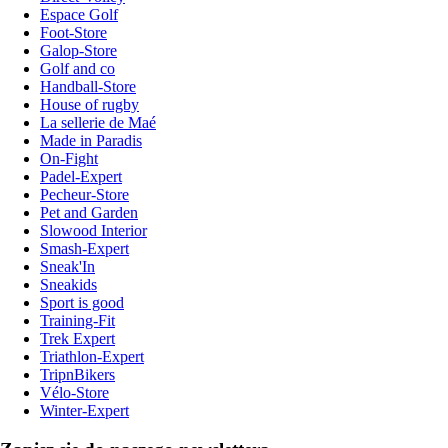
Espace Golf
Foot-Store
Galop-Store
Golf and co
Handball-Store
House of rugby
La sellerie de Maé
Made in Paradis
On-Fight
Padel-Expert
Pecheur-Store
Pet and Garden
Slowood Interior
Smash-Expert
Sneak'In
Sneakids
Sport is good
Training-Fit
Trek Expert
Triathlon-Expert
TripnBikers
Vélo-Store
Winter-Expert