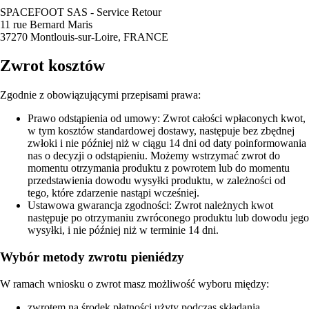
SPACEFOOT SAS - Service Retour
11 rue Bernard Maris
37270 Montlouis-sur-Loire, FRANCE
Zwrot kosztów
Zgodnie z obowiązującymi przepisami prawa:
Prawo odstąpienia od umowy: Zwrot całości wpłaconych kwot,
w tym kosztów standardowej dostawy, następuje bez zbędnej
zwłoki i nie później niż w ciągu 14 dni od daty poinformowania
nas o decyzji o odstąpieniu. Możemy wstrzymać zwrot do
momentu otrzymania produktu z powrotem lub do momentu
przedstawienia dowodu wysyłki produktu, w zależności od
tego, które zdarzenie nastąpi wcześniej.
Ustawowa gwarancja zgodności: Zwrot należnych kwot
następuje po otrzymaniu zwróconego produktu lub dowodu jego
wysyłki, i nie później niż w terminie 14 dni.
Wybór metody zwrotu pieniédzy
W ramach wniosku o zwrot masz możliwość wyboru między:
zwrotem na środek płatności użyty podczas składania