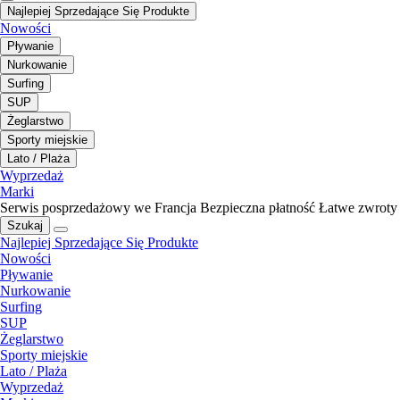
Najlepiej Sprzedające Się Produkte
Nowości
Pływanie
Nurkowanie
Surfing
SUP
Żeglarstwo
Sporty miejskie
Lato / Plaża
Wyprzedaż
Marki
Serwis posprzedażowy we Francja
Bezpieczna płatność
Łatwe zwroty
Szukaj
Najlepiej Sprzedające Się Produkte
Nowości
Pływanie
Nurkowanie
Surfing
SUP
Żeglarstwo
Sporty miejskie
Lato / Plaża
Wyprzedaż