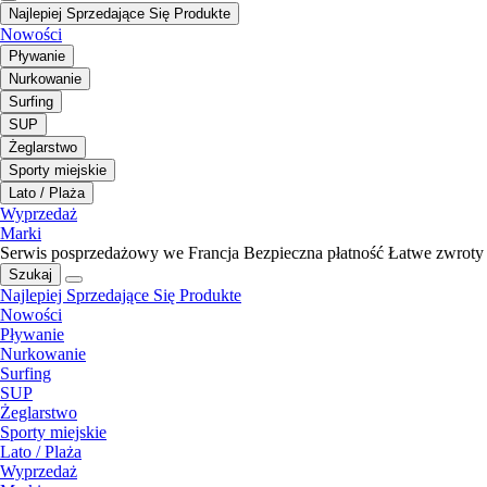
Najlepiej Sprzedające Się Produkte
Nowości
Pływanie
Nurkowanie
Surfing
SUP
Żeglarstwo
Sporty miejskie
Lato / Plaża
Wyprzedaż
Marki
Serwis posprzedażowy we Francja
Bezpieczna płatność
Łatwe zwroty
Szukaj
Najlepiej Sprzedające Się Produkte
Nowości
Pływanie
Nurkowanie
Surfing
SUP
Żeglarstwo
Sporty miejskie
Lato / Plaża
Wyprzedaż