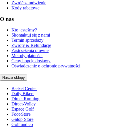
Zwróć zamówienie
Kody rabatowe
O nas
Kto jesteśmy?
Skontaktuj się z nami
Termin sprzedaży
Zwroty & Refundacje
Zastrzeżenia prawne
Metody płatności
Ceny i opcje dostawy
Oświadczenie o ochronie prywatności
Nasze sklepy
Basket Center
Daily Bikers
Direct Running
Direct-Volley
Espace Golf
Foot-Store
Galop-Store
Golf and co