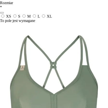
Rozmiar
*
XS
S
M
L
XL
To pole jest wymagane