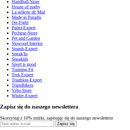
Handball-Store
House of rugby
La sellerie de Maé
Made in Paradis
On-Fight
Padel-Expert
Pecheur-Store
Pet and Garden
Slowood Interior
Smash-Expert
Sneak'In
Sneakids
Sport is good
Training-Fit
Trek Expert
Triathlon-Expert
TripnBikers
Vélo-Store
Winter-Expert
Zapisz się do naszego newslettera
Skorzystaj z 10% zniżki, zapisując się do naszego newslettera
Zapisz się