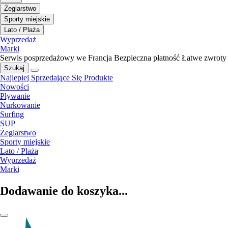
Żeglarstwo
Sporty miejskie
Lato / Plaża
Wyprzedaż
Marki
Serwis posprzedażowy we Francja
Bezpieczna płatność
Łatwe zwroty
Szukaj
Najlepiej Sprzedające Się Produkte
Nowości
Pływanie
Nurkowanie
Surfing
SUP
Żeglarstwo
Sporty miejskie
Lato / Plaża
Wyprzedaż
Marki
Dodawanie do koszyka...