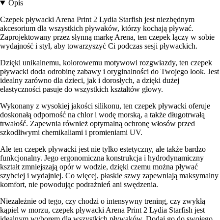
Opis
Czepek pływacki Arena Print 2 Lydia Starfish jest niezbędnym
akcesorium dla wszystkich pływaków, którzy kochają pływać.
Zaprojektowany przez słynną markę Arena, ten czepek łączy w sobie
wydajność i styl, aby towarzyszyć Ci podczas sesji pływackich.
Dzięki unikalnemu, kolorowemu motywowi rozgwiazdy, ten czepek
pływacki doda odrobinę zabawy i oryginalności do Twojego look. Jest
idealny zarówno dla dzieci, jak i dorosłych, a dzięki dużej
elastyczności pasuje do wszystkich kształtów głowy.
Wykonany z wysokiej jakości silikonu, ten czepek pływacki oferuje
doskonałą odporność na chlor i wodę morską, a także długotrwałą
trwałość. Zapewnia również optymalną ochronę włosów przed
szkodliwymi chemikaliami i promieniami UV.
Ale ten czepek pływacki jest nie tylko estetyczny, ale także bardzo
funkcjonalny. Jego ergonomiczna konstrukcja i hydrodynamiczny
kształt zmniejszają opór w wodzie, dzięki czemu można pływać
szybciej i wydajniej. Co więcej, płaskie szwy zapewniają maksymalny
komfort, nie powodując podrażnień ani swędzenia.
Niezależnie od tego, czy chodzi o intensywny trening, czy zwykłą
kąpiel w morzu, czepek pływacki Arena Print 2 Lydia Starfish jest
idealnym wyborem dla wszystkich pływaków. Dodaj go do swojego