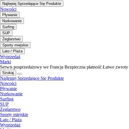
Najlepiej Sprzedające Się Produkte
Nowości
Pływanie
Nurkowanie
Surfing
SUP
Żeglarstwo
Sporty miejskie
Lato / Plaża
Wyprzedaż
Marki
Serwis posprzedażowy we Francja
Bezpieczna płatność
Łatwe zwroty
Szukaj
Najlepiej Sprzedające Się Produkte
Nowości
Pływanie
Nurkowanie
Surfing
SUP
Żeglarstwo
Sporty miejskie
Lato / Plaża
Wyprzedaż