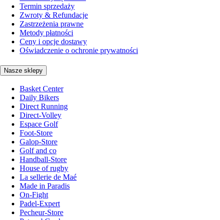
Termin sprzedaży
Zwroty & Refundacje
Zastrzeżenia prawne
Metody płatności
Ceny i opcje dostawy
Oświadczenie o ochronie prywatności
Nasze sklepy
Basket Center
Daily Bikers
Direct Running
Direct-Volley
Espace Golf
Foot-Store
Galop-Store
Golf and co
Handball-Store
House of rugby
La sellerie de Maé
Made in Paradis
On-Fight
Padel-Expert
Pecheur-Store