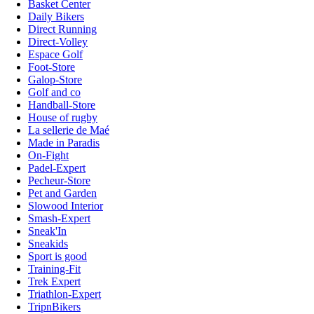
Basket Center
Daily Bikers
Direct Running
Direct-Volley
Espace Golf
Foot-Store
Galop-Store
Golf and co
Handball-Store
House of rugby
La sellerie de Maé
Made in Paradis
On-Fight
Padel-Expert
Pecheur-Store
Pet and Garden
Slowood Interior
Smash-Expert
Sneak'In
Sneakids
Sport is good
Training-Fit
Trek Expert
Triathlon-Expert
TripnBikers