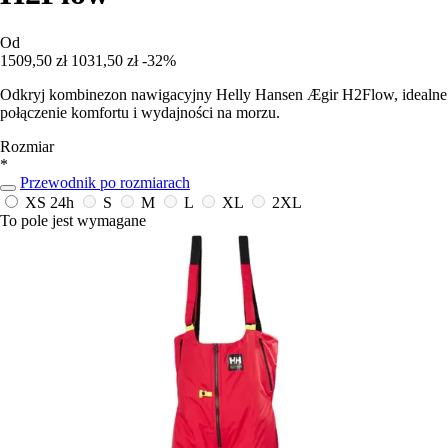
Od
1509,50 zł
1031,50 zł
-32%
Odkryj kombinezon nawigacyjny Helly Hansen Ægir H2Flow, idealne
połączenie komfortu i wydajności na morzu.
Rozmiar
*
Przewodnik po rozmiarach
XS
24h
S
M
L
XL
2XL
To pole jest wymagane