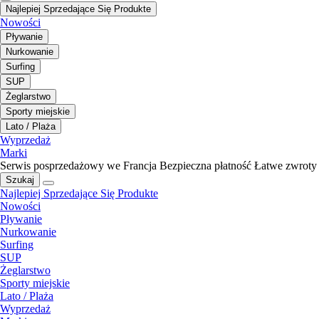
Najlepiej Sprzedające Się Produkte
Nowości
Pływanie
Nurkowanie
Surfing
SUP
Żeglarstwo
Sporty miejskie
Lato / Plaża
Wyprzedaż
Marki
Serwis posprzedażowy we Francja
Bezpieczna płatność
Łatwe zwroty
Szukaj
Najlepiej Sprzedające Się Produkte
Nowości
Pływanie
Nurkowanie
Surfing
SUP
Żeglarstwo
Sporty miejskie
Lato / Plaża
Wyprzedaż