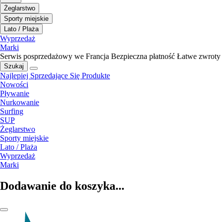
Żeglarstwo
Sporty miejskie
Lato / Plaża
Wyprzedaż
Marki
Serwis posprzedażowy we Francja
Bezpieczna płatność
Łatwe zwroty
Szukaj
Najlepiej Sprzedające Się Produkte
Nowości
Pływanie
Nurkowanie
Surfing
SUP
Żeglarstwo
Sporty miejskie
Lato / Plaża
Wyprzedaż
Marki
Dodawanie do koszyka...