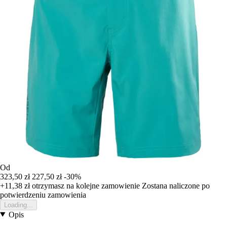
Od
323,50 zł
227,50 zł
-30%
+11,38 zł
otrzymasz na kolejne zamowienie
Zostana naliczone po
potwierdzeniu zamowienia
Loading...
Opis