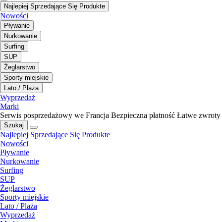
Najlepiej Sprzedające Się Produkte
Nowości
Pływanie
Nurkowanie
Surfing
SUP
Żeglarstwo
Sporty miejskie
Lato / Plaża
Wyprzedaż
Marki
Serwis posprzedażowy we Francja
Bezpieczna płatność
Łatwe zwroty
Szukaj
Najlepiej Sprzedające Się Produkte
Nowości
Pływanie
Nurkowanie
Surfing
SUP
Żeglarstwo
Sporty miejskie
Lato / Plaża
Wyprzedaż