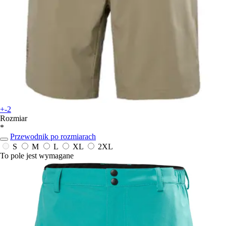
+-2
Rozmiar
*
Przewodnik po rozmiarach
S
M
L
XL
2XL
To pole jest wymagane