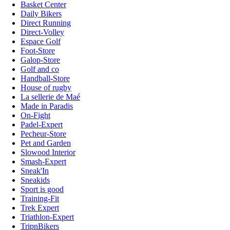
Basket Center
Daily Bikers
Direct Running
Direct-Volley
Espace Golf
Foot-Store
Galop-Store
Golf and co
Handball-Store
House of rugby
La sellerie de Maé
Made in Paradis
On-Fight
Padel-Expert
Pecheur-Store
Pet and Garden
Slowood Interior
Smash-Expert
Sneak'In
Sneakids
Sport is good
Training-Fit
Trek Expert
Triathlon-Expert
TripnBikers