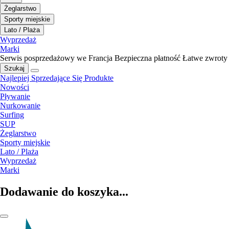
Żeglarstwo
Sporty miejskie
Lato / Plaża
Wyprzedaż
Marki
Serwis posprzedażowy we Francja
Bezpieczna płatność
Łatwe zwroty
Szukaj
Najlepiej Sprzedające Się Produkte
Nowości
Pływanie
Nurkowanie
Surfing
SUP
Żeglarstwo
Sporty miejskie
Lato / Plaża
Wyprzedaż
Marki
Dodawanie do koszyka...