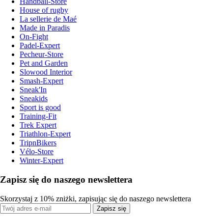
Handball-Store
House of rugby
La sellerie de Maé
Made in Paradis
On-Fight
Padel-Expert
Pecheur-Store
Pet and Garden
Slowood Interior
Smash-Expert
Sneak'In
Sneakids
Sport is good
Training-Fit
Trek Expert
Triathlon-Expert
TripnBikers
Vélo-Store
Winter-Expert
Zapisz się do naszego newslettera
Skorzystaj z 10% zniżki, zapisując się do naszego newslettera
Zapisz się