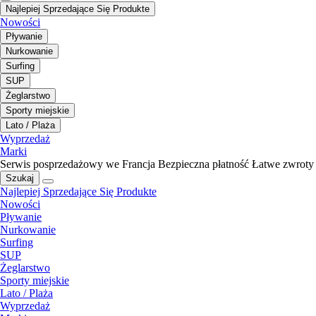
Najlepiej Sprzedające Się Produkte
Nowości
Pływanie
Nurkowanie
Surfing
SUP
Żeglarstwo
Sporty miejskie
Lato / Plaża
Wyprzedaż
Marki
Serwis posprzedażowy we Francja
Bezpieczna płatność
Łatwe zwroty
Szukaj
Najlepiej Sprzedające Się Produkte
Nowości
Pływanie
Nurkowanie
Surfing
SUP
Żeglarstwo
Sporty miejskie
Lato / Plaża
Wyprzedaż