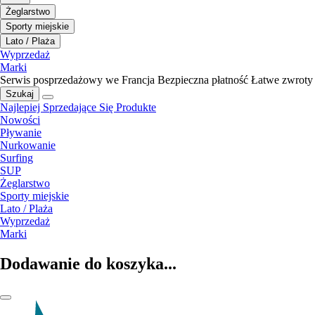
Żeglarstwo
Sporty miejskie
Lato / Plaża
Wyprzedaż
Marki
Serwis posprzedażowy we Francja
Bezpieczna płatność
Łatwe zwroty
Szukaj
Najlepiej Sprzedające Się Produkte
Nowości
Pływanie
Nurkowanie
Surfing
SUP
Żeglarstwo
Sporty miejskie
Lato / Plaża
Wyprzedaż
Marki
Dodawanie do koszyka...