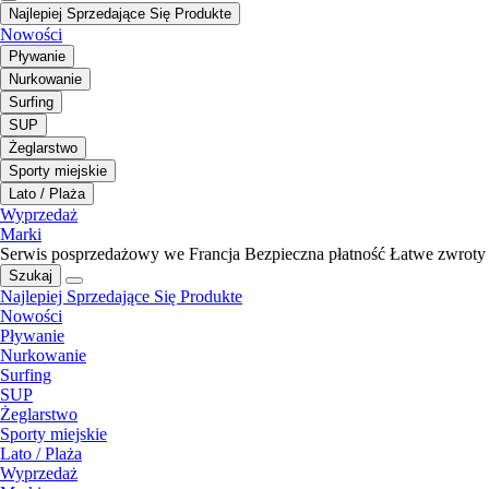
Najlepiej Sprzedające Się Produkte
Nowości
Pływanie
Nurkowanie
Surfing
SUP
Żeglarstwo
Sporty miejskie
Lato / Plaża
Wyprzedaż
Marki
Serwis posprzedażowy we Francja
Bezpieczna płatność
Łatwe zwroty
Szukaj
Najlepiej Sprzedające Się Produkte
Nowości
Pływanie
Nurkowanie
Surfing
SUP
Żeglarstwo
Sporty miejskie
Lato / Plaża
Wyprzedaż