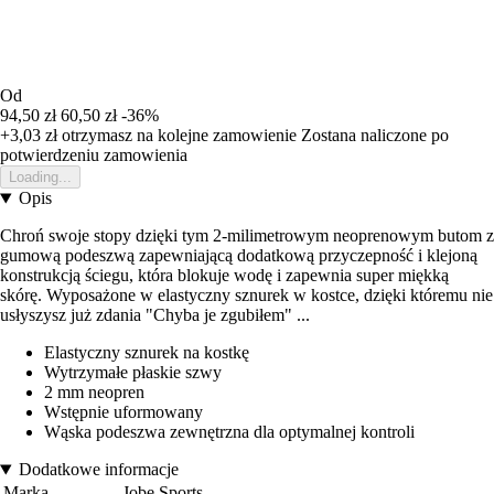
Od
94,50 zł
60,50 zł
-36%
+3,03 zł
otrzymasz na kolejne zamowienie
Zostana naliczone po
potwierdzeniu zamowienia
Loading...
Opis
Chroń swoje stopy dzięki tym 2-milimetrowym neoprenowym butom z
gumową podeszwą zapewniającą dodatkową przyczepność i klejoną
konstrukcją ściegu, która blokuje wodę i zapewnia super miękką
skórę. Wyposażone w elastyczny sznurek w kostce, dzięki któremu nie
usłyszysz już zdania "Chyba je zgubiłem" ...
Elastyczny sznurek na kostkę
Wytrzymałe płaskie szwy
2 mm neopren
Wstępnie uformowany
Wąska podeszwa zewnętrzna dla optymalnej kontroli
Dodatkowe informacje
Marka
Jobe Sports