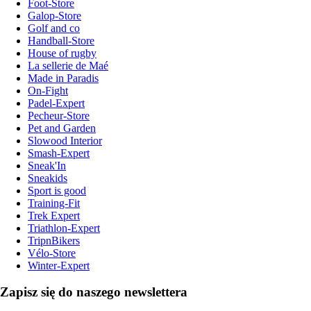
Foot-Store
Galop-Store
Golf and co
Handball-Store
House of rugby
La sellerie de Maé
Made in Paradis
On-Fight
Padel-Expert
Pecheur-Store
Pet and Garden
Slowood Interior
Smash-Expert
Sneak'In
Sneakids
Sport is good
Training-Fit
Trek Expert
Triathlon-Expert
TripnBikers
Vélo-Store
Winter-Expert
Zapisz się do naszego newslettera