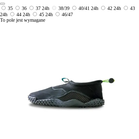
35
36
37
24h
38/39
40/41
24h
42
24h
43
24h
44
24h
45
24h
46/47
To pole jest wymagane