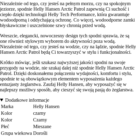
Niezależnie od tego, czy jesteś na pełnym morzu, czy na spokojnym
jeziorze, spodnie Helly Hansen Arctic Patrol zapewnią Ci suchość i
ciepło dzięki technologii Helly Tech Performance, która gwarantuje
wodoodporną i oddychającą ochronę. Co więcej, wodoodporne zamki
błyskawiczne i uszczelnione szwy chronią przed wodą.
Wreszcie, elegancki, nowoczesny design tych spodni sprawia, że są
one również stylowym wyborem do aktywności poza wodą.
Niezależnie od tego, czy jesteś na wodzie, czy na lądzie, spodnie Helly
Hansen Arctic Patrol będą Ci towarzyszyć w stylu i funkcjonalności.
Krótko mówiąc, jeśli szukasz najwyższej jakości spodni na swoje
przygody na wodzie, nie szukaj dalej niż spodnie Helly Hansen Arctic
Patrol. Dzięki doskonałemu połączeniu wydajności, komfortu i stylu,
spodnie te są obowiązkowym elementem wyposażenia każdego
entuzjasty żeglarstwa. Zaufaj Helly Hansen, aby wyposażyć się w
najlepszy możliwy sposób, aby cieszyć się swoją pasją do żeglarstwa.
Dodatkowe informacje
Marka
Helly Hansen
Kolor
czarny
Kolor
Czarny
Płeć
Mieszane
Grupa wiekowa
Dorośli