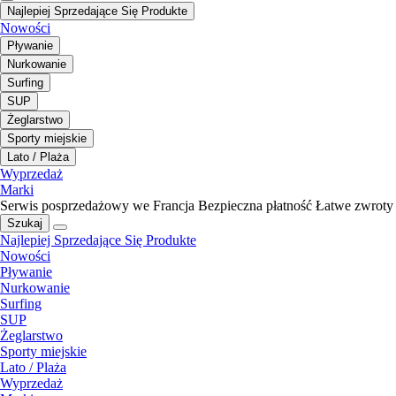
Najlepiej Sprzedające Się Produkte
Nowości
Pływanie
Nurkowanie
Surfing
SUP
Żeglarstwo
Sporty miejskie
Lato / Plaża
Wyprzedaż
Marki
Serwis posprzedażowy we Francja
Bezpieczna płatność
Łatwe zwroty
Szukaj
Najlepiej Sprzedające Się Produkte
Nowości
Pływanie
Nurkowanie
Surfing
SUP
Żeglarstwo
Sporty miejskie
Lato / Plaża
Wyprzedaż