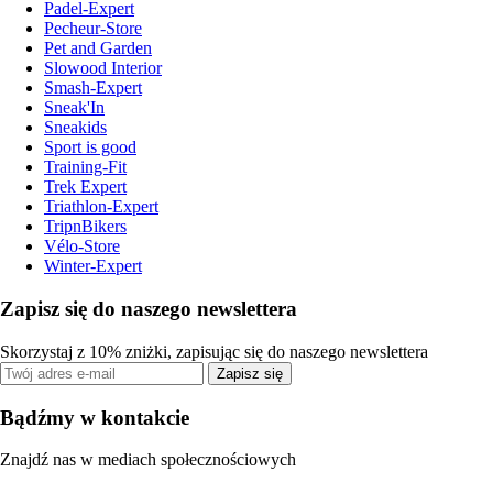
Padel-Expert
Pecheur-Store
Pet and Garden
Slowood Interior
Smash-Expert
Sneak'In
Sneakids
Sport is good
Training-Fit
Trek Expert
Triathlon-Expert
TripnBikers
Vélo-Store
Winter-Expert
Zapisz się do naszego newslettera
Skorzystaj z 10% zniżki, zapisując się do naszego newslettera
Zapisz się
Bądźmy w kontakcie
Znajdź nas w mediach społecznościowych