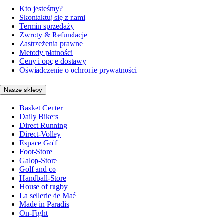
Kto jesteśmy?
Skontaktuj się z nami
Termin sprzedaży
Zwroty & Refundacje
Zastrzeżenia prawne
Metody płatności
Ceny i opcje dostawy
Oświadczenie o ochronie prywatności
Nasze sklepy
Basket Center
Daily Bikers
Direct Running
Direct-Volley
Espace Golf
Foot-Store
Galop-Store
Golf and co
Handball-Store
House of rugby
La sellerie de Maé
Made in Paradis
On-Fight