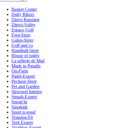
Basket Center
Daily Bikers
Direct Running
Direct-Volley
Espace Golf
Foot-Store
Galop-Store
Golf and co
Handball-Store
House of rugby
La sellerie de Maé
Made in Paradis
On-Fight
Padel-Expert
Pecheur-Store
Pet and Garden
Slowood Interior
Smash-Expert
Sneak'In
Sneakids
Sport is good
Training-Fit
Trek Expert
Triathlon-Expert