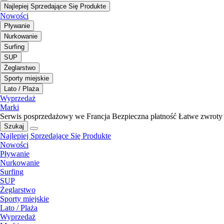
Najlepiej Sprzedające Się Produkte
Nowości
Pływanie
Nurkowanie
Surfing
SUP
Żeglarstwo
Sporty miejskie
Lato / Plaża
Wyprzedaż
Marki
Serwis posprzedażowy we Francja
Bezpieczna płatność
Łatwe zwroty
Szukaj
Najlepiej Sprzedające Się Produkte
Nowości
Pływanie
Nurkowanie
Surfing
SUP
Żeglarstwo
Sporty miejskie
Lato / Plaża
Wyprzedaż