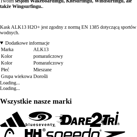
Twoim
sesjom Wakeboardingu, Kitesurfingu, Windsurfingu, ale
także Wingsurfingu.
.
Kask ALK13 H2O+ jest zgodny z normą EN 1385 dotyczącą sportów
wodnych.
Dodatkowe informacje
Marka
ALK13
Kolor
pomarańczowy
Kolor
Pomarańczowy
Płeć
Mieszane
Grupa wiekowa
Dorośli
Loading...
Loading...
Wszystkie nasze marki