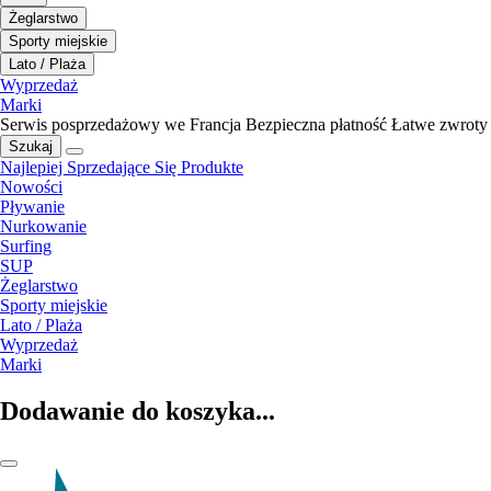
Żeglarstwo
Sporty miejskie
Lato / Plaża
Wyprzedaż
Marki
Serwis posprzedażowy we Francja
Bezpieczna płatność
Łatwe zwroty
Szukaj
Najlepiej Sprzedające Się Produkte
Nowości
Pływanie
Nurkowanie
Surfing
SUP
Żeglarstwo
Sporty miejskie
Lato / Plaża
Wyprzedaż
Marki
Dodawanie do koszyka...