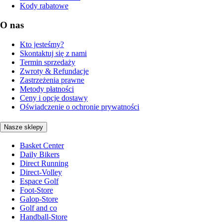
Kody rabatowe
O nas
Kto jesteśmy?
Skontaktuj się z nami
Termin sprzedaży
Zwroty & Refundacje
Zastrzeżenia prawne
Metody płatności
Ceny i opcje dostawy
Oświadczenie o ochronie prywatności
Nasze sklepy
Basket Center
Daily Bikers
Direct Running
Direct-Volley
Espace Golf
Foot-Store
Galop-Store
Golf and co
Handball-Store