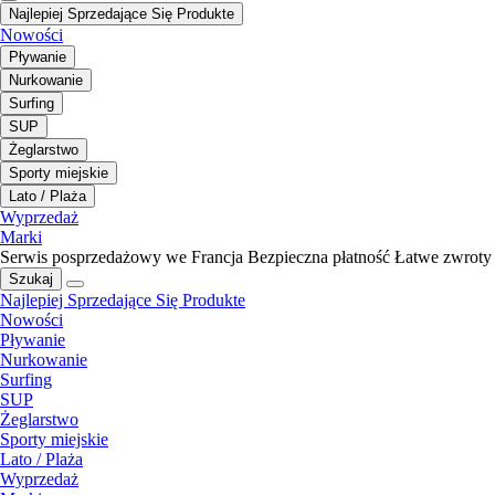
Najlepiej Sprzedające Się Produkte
Nowości
Pływanie
Nurkowanie
Surfing
SUP
Żeglarstwo
Sporty miejskie
Lato / Plaża
Wyprzedaż
Marki
Serwis posprzedażowy we Francja
Bezpieczna płatność
Łatwe zwroty
Szukaj
Najlepiej Sprzedające Się Produkte
Nowości
Pływanie
Nurkowanie
Surfing
SUP
Żeglarstwo
Sporty miejskie
Lato / Plaża
Wyprzedaż