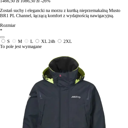
1466,50 zł
1086,50 zł
-26%
Zostań suchy i elegancki na morzu z kurtką nieprzemakalną Musto
BR1 PL Channel, łączącą komfort z wydajnością nawigacyjną.
Rozmiar
*
S
M
L
XL
24h
2XL
To pole jest wymagane