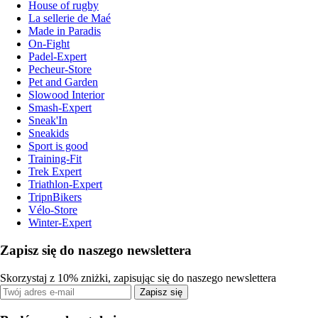
House of rugby
La sellerie de Maé
Made in Paradis
On-Fight
Padel-Expert
Pecheur-Store
Pet and Garden
Slowood Interior
Smash-Expert
Sneak'In
Sneakids
Sport is good
Training-Fit
Trek Expert
Triathlon-Expert
TripnBikers
Vélo-Store
Winter-Expert
Zapisz się do naszego newslettera
Skorzystaj z 10% zniżki, zapisując się do naszego newslettera
Zapisz się