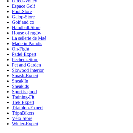
Direct-Volley
Espace Golf
Foot-Store
Galop-Store
Golf and co
Handball-Store
House of rugby
La sellerie de Maé
Made in Paradis
On-Fight
Padel-Expert
Pecheur-Store
Pet and Garden
Slowood Interior
Smash-Expert
Sneak'In
Sneakids
Sport is good
Training-Fit
Trek Expert
Triathlon-Expert
TripnBikers
Vélo-Store
Winter-Expert