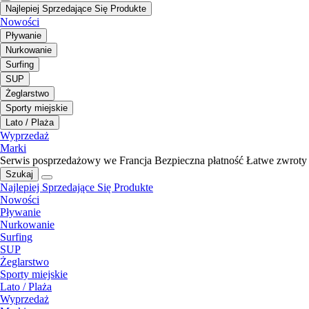
Najlepiej Sprzedające Się Produkte
Nowości
Pływanie
Nurkowanie
Surfing
SUP
Żeglarstwo
Sporty miejskie
Lato / Plaża
Wyprzedaż
Marki
Serwis posprzedażowy we Francja
Bezpieczna płatność
Łatwe zwroty
Szukaj
Najlepiej Sprzedające Się Produkte
Nowości
Pływanie
Nurkowanie
Surfing
SUP
Żeglarstwo
Sporty miejskie
Lato / Plaża
Wyprzedaż