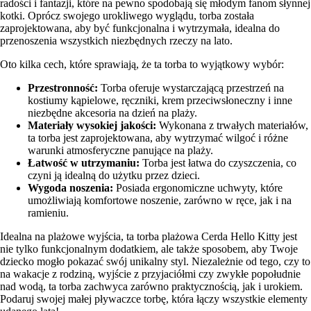
radości i fantazji, które na pewno spodobają się młodym fanom słynnej
kotki. Oprócz swojego urokliwego wyglądu, torba została
zaprojektowana, aby być funkcjonalna i wytrzymała, idealna do
przenoszenia wszystkich niezbędnych rzeczy na lato.
Oto kilka cech, które sprawiają, że ta torba to wyjątkowy wybór:
Przestronność:
Torba oferuje wystarczającą przestrzeń na
kostiumy kąpielowe, ręczniki, krem przeciwsłoneczny i inne
niezbędne akcesoria na dzień na plaży.
Materiały wysokiej jakości:
Wykonana z trwałych materiałów,
ta torba jest zaprojektowana, aby wytrzymać wilgoć i różne
warunki atmosferyczne panujące na plaży.
Łatwość w utrzymaniu:
Torba jest łatwa do czyszczenia, co
czyni ją idealną do użytku przez dzieci.
Wygoda noszenia:
Posiada ergonomiczne uchwyty, które
umożliwiają komfortowe noszenie, zarówno w ręce, jak i na
ramieniu.
Idealna na plażowe wyjścia, ta torba plażowa Cerda Hello Kitty jest
nie tylko funkcjonalnym dodatkiem, ale także sposobem, aby Twoje
dziecko mogło pokazać swój unikalny styl. Niezależnie od tego, czy to
na wakacje z rodziną, wyjście z przyjaciółmi czy zwykłe popołudnie
nad wodą, ta torba zachwyca zarówno praktycznością, jak i urokiem.
Podaruj swojej małej pływaczce torbę, która łączy wszystkie elementy