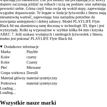
dopiero zaczynają jeździć na rolkach i uczą się podstaw oraz nabierają
pewności siebie. Górna część buta owija się wokół stopy, zapewniając
wygodne dopasowanie. Te bogate w funkcje łyżworolki z fitness mają
niesamowitą wartość, zapewniając tous narzędzia potrzebne do
rozwijania umiejętności i dobrej zabawy. Model PLAYLIFE Flyte
Black 84 ma aluminiową ramę tłoczoną w technologii 3D, léger i jest
wytrzymały. Rolki są wyposażone w szybkie kółka 84 mm i łożyska
ABEC 7. Jeśli szukasz wydajnych i niedrogich łyżworolek z fitness,
trudno jest pokonać PLAYLIFE Flyte Black 84.
Dodatkowe informacje
Marka
Playlife
Kolor
czarny
Kolor
Czarny
Płeć
Mieszane
Grupa wiekowa
Dorośli
Materiał główny
materiał syntetyczny
Podeszwa
materiał syntetyczny
Loading...
Loading...
Wszystkie nasze marki