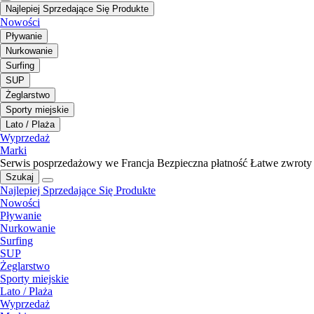
Najlepiej Sprzedające Się Produkte
Nowości
Pływanie
Nurkowanie
Surfing
SUP
Żeglarstwo
Sporty miejskie
Lato / Plaża
Wyprzedaż
Marki
Serwis posprzedażowy we Francja
Bezpieczna płatność
Łatwe zwroty
Szukaj
Najlepiej Sprzedające Się Produkte
Nowości
Pływanie
Nurkowanie
Surfing
SUP
Żeglarstwo
Sporty miejskie
Lato / Plaża
Wyprzedaż