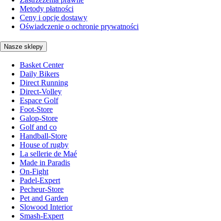
Metody płatności
Ceny i opcje dostawy
Oświadczenie o ochronie prywatności
Nasze sklepy
Basket Center
Daily Bikers
Direct Running
Direct-Volley
Espace Golf
Foot-Store
Galop-Store
Golf and co
Handball-Store
House of rugby
La sellerie de Maé
Made in Paradis
On-Fight
Padel-Expert
Pecheur-Store
Pet and Garden
Slowood Interior
Smash-Expert