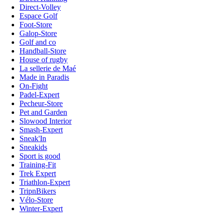
Direct-Volley
Espace Golf
Foot-Store
Galop-Store
Golf and co
Handball-Store
House of rugby
La sellerie de Maé
Made in Paradis
On-Fight
Padel-Expert
Pecheur-Store
Pet and Garden
Slowood Interior
Smash-Expert
Sneak'In
Sneakids
Sport is good
Training-Fit
Trek Expert
Triathlon-Expert
TripnBikers
Vélo-Store
Winter-Expert