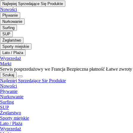
Najlepiej Sprzedające Się Produkte
Nowości
Pływanie
Nurkowanie
Surfing
SUP
Żeglarstwo
Sporty miejskie
Lato / Plaża
Wyprzedaż
Marki
Serwis posprzedażowy we Francja
Bezpieczna płatność
Łatwe zwroty
Szukaj
Najlepiej Sprzedające Się Produkte
Nowości
Pływanie
Nurkowanie
Surfing
SUP
Żeglarstwo
Sporty miejskie
Lato / Plaża
Wyprzedaż