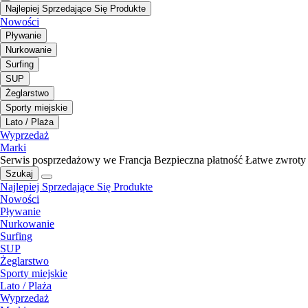
Najlepiej Sprzedające Się Produkte
Nowości
Pływanie
Nurkowanie
Surfing
SUP
Żeglarstwo
Sporty miejskie
Lato / Plaża
Wyprzedaż
Marki
Serwis posprzedażowy we Francja
Bezpieczna płatność
Łatwe zwroty
Szukaj
Najlepiej Sprzedające Się Produkte
Nowości
Pływanie
Nurkowanie
Surfing
SUP
Żeglarstwo
Sporty miejskie
Lato / Plaża
Wyprzedaż