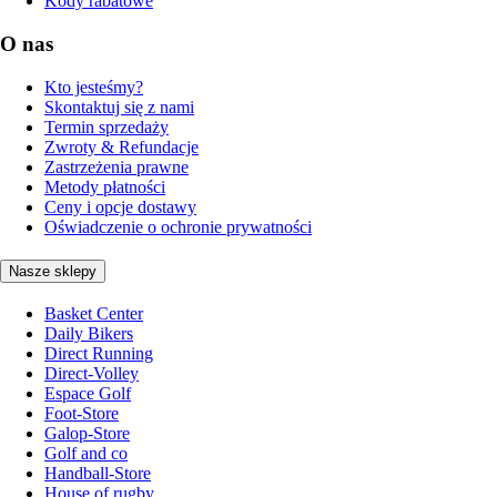
Kody rabatowe
O nas
Kto jesteśmy?
Skontaktuj się z nami
Termin sprzedaży
Zwroty & Refundacje
Zastrzeżenia prawne
Metody płatności
Ceny i opcje dostawy
Oświadczenie o ochronie prywatności
Nasze sklepy
Basket Center
Daily Bikers
Direct Running
Direct-Volley
Espace Golf
Foot-Store
Galop-Store
Golf and co
Handball-Store
House of rugby