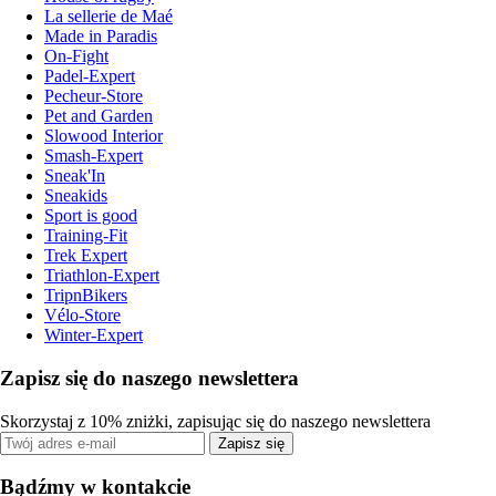
La sellerie de Maé
Made in Paradis
On-Fight
Padel-Expert
Pecheur-Store
Pet and Garden
Slowood Interior
Smash-Expert
Sneak'In
Sneakids
Sport is good
Training-Fit
Trek Expert
Triathlon-Expert
TripnBikers
Vélo-Store
Winter-Expert
Zapisz się do naszego newslettera
Skorzystaj z 10% zniżki, zapisując się do naszego newslettera
Zapisz się
Bądźmy w kontakcie