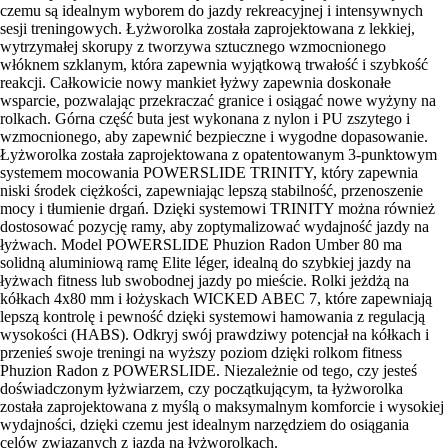
czemu są idealnym wyborem do jazdy rekreacyjnej i intensywnych
sesji treningowych. Łyżworolka została zaprojektowana z lekkiej,
wytrzymałej skorupy z tworzywa sztucznego wzmocnionego
włóknem szklanym, która zapewnia wyjątkową trwałość i szybkość
reakcji. Całkowicie nowy mankiet łyżwy zapewnia doskonałe
wsparcie, pozwalając przekraczać granice i osiągać nowe wyżyny na
rolkach. Górna część buta jest wykonana z nylon i PU zszytego i
wzmocnionego, aby zapewnić bezpieczne i wygodne dopasowanie.
Łyżworolka została zaprojektowana z opatentowanym 3-punktowym
systemem mocowania POWERSLIDE TRINITY, który zapewnia
niski środek ciężkości, zapewniając lepszą stabilność, przenoszenie
mocy i tłumienie drgań. Dzięki systemowi TRINITY można również
dostosować pozycję ramy, aby zoptymalizować wydajność jazdy na
łyżwach. Model POWERSLIDE Phuzion Radon Umber 80 ma
solidną aluminiową ramę Elite léger, idealną do szybkiej jazdy na
łyżwach fitness lub swobodnej jazdy po mieście. Rolki jeżdżą na
kółkach 4x80 mm i łożyskach WICKED ABEC 7, które zapewniają
lepszą kontrolę i pewność dzięki systemowi hamowania z regulacją
wysokości (HABS). Odkryj swój prawdziwy potencjał na kółkach i
przenieś swoje treningi na wyższy poziom dzięki rolkom fitness
Phuzion Radon z POWERSLIDE. Niezależnie od tego, czy jesteś
doświadczonym łyżwiarzem, czy początkującym, ta łyżworolka
została zaprojektowana z myślą o maksymalnym komforcie i wysokiej
wydajności, dzięki czemu jest idealnym narzędziem do osiągania
celów związanych z jazdą na łyżworolkach.