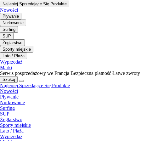
Najlepiej Sprzedające Się Produkte
Nowości
Pływanie
Nurkowanie
Surfing
SUP
Żeglarstwo
Sporty miejskie
Lato / Plaża
Wyprzedaż
Marki
Serwis posprzedażowy we Francja
Bezpieczna płatność
Łatwe zwroty
Szukaj
Najlepiej Sprzedające Się Produkte
Nowości
Pływanie
Nurkowanie
Surfing
SUP
Żeglarstwo
Sporty miejskie
Lato / Plaża
Wyprzedaż