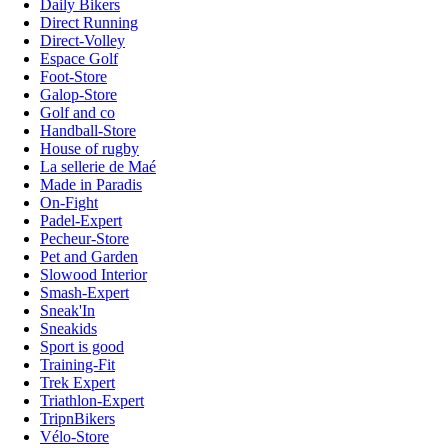
Daily Bikers
Direct Running
Direct-Volley
Espace Golf
Foot-Store
Galop-Store
Golf and co
Handball-Store
House of rugby
La sellerie de Maé
Made in Paradis
On-Fight
Padel-Expert
Pecheur-Store
Pet and Garden
Slowood Interior
Smash-Expert
Sneak'In
Sneakids
Sport is good
Training-Fit
Trek Expert
Triathlon-Expert
TripnBikers
Vélo-Store