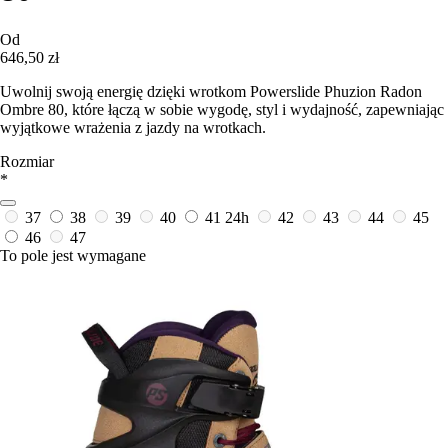
Od
646,50 zł
Uwolnij swoją energię dzięki wrotkom Powerslide Phuzion Radon
Ombre 80, które łączą w sobie wygodę, styl i wydajność, zapewniając
wyjątkowe wrażenia z jazdy na wrotkach.
Rozmiar
*
37
38
39
40
41
24h
42
43
44
45
46
47
To pole jest wymagane