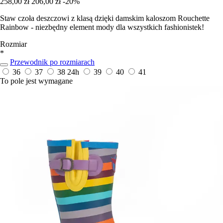
258,00 zł
206,00 zł
-20%
Staw czoła deszczowi z klasą dzięki damskim kaloszom Rouchette
Rainbow - niezbędny element mody dla wszystkich fashionistek!
Rozmiar
*
Przewodnik po rozmiarach
36
37
38
24h
39
40
41
To pole jest wymagane