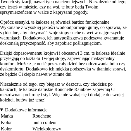
Twoich stylizacji, nawet tych najciemniejszych. Niezależnie od tego,
czy jesteś w mieście, czy na wsi, te buty będą Twoim
sprzymierzeńcem w walce z kaprysami pogody.
Oprócz estetyki, te kalosze są również bardzo funkcjonalne.
Wykonane z wysokiej jakości wodoodpornego gumy, co sprawia, że
są idealne, aby utrzymać Twoje stopy suche nawet w najgorszych
warunkach. Dodatkowo, ich antypoślizgowa podeszwa gwarantuje
doskonałą przyczepność, aby zapobiec poślizgnięciom.
Dzięki dopasowanemu krojowi i obcasowi 3 cm, te kalosze idealnie
przylegają do kształtu Twojej stopy, zapewniając maksymalny
komfort. Możesz je nosić przez cały dzień bez odczuwania bólu czy
dyskomfortu. Dodatkowo ich miękka podszewka w tkaninie sprawi,
że będzie Ci ciepło nawet w zimne dni.
Niezależnie od tego, czy biegasz w deszczu, czy chodzisz po
kałużach, te kalosze damskie Rouchette Rainbow zapewnią Ci
niezrównaną ochronę i styl. Więc nie wahaj się i dodaj je do swojej
kolekcji butów już teraz!
Dodatkowe informacje
Marka
Rouchette
Kolor
multi couleur
Kolor
Wielokolorowy