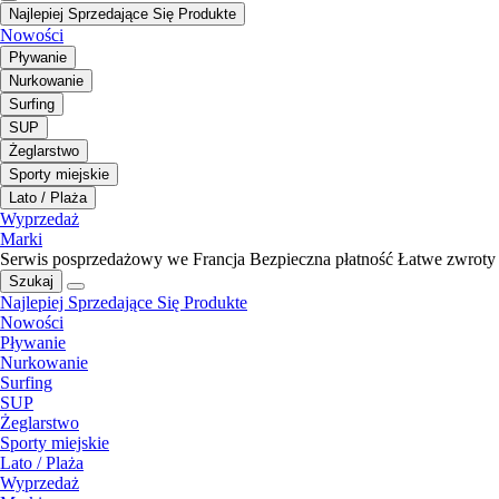
Najlepiej Sprzedające Się Produkte
Nowości
Pływanie
Nurkowanie
Surfing
SUP
Żeglarstwo
Sporty miejskie
Lato / Plaża
Wyprzedaż
Marki
Serwis posprzedażowy we Francja
Bezpieczna płatność
Łatwe zwroty
Szukaj
Najlepiej Sprzedające Się Produkte
Nowości
Pływanie
Nurkowanie
Surfing
SUP
Żeglarstwo
Sporty miejskie
Lato / Plaża
Wyprzedaż