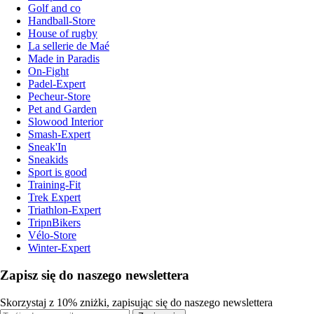
Golf and co
Handball-Store
House of rugby
La sellerie de Maé
Made in Paradis
On-Fight
Padel-Expert
Pecheur-Store
Pet and Garden
Slowood Interior
Smash-Expert
Sneak'In
Sneakids
Sport is good
Training-Fit
Trek Expert
Triathlon-Expert
TripnBikers
Vélo-Store
Winter-Expert
Zapisz się do naszego newslettera
Skorzystaj z 10% zniżki, zapisując się do naszego newslettera