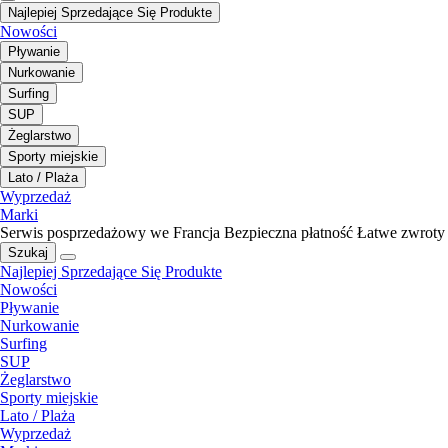
Najlepiej Sprzedające Się Produkte
Nowości
Pływanie
Nurkowanie
Surfing
SUP
Żeglarstwo
Sporty miejskie
Lato / Plaża
Wyprzedaż
Marki
Serwis posprzedażowy we Francja
Bezpieczna płatność
Łatwe zwroty
Szukaj
Najlepiej Sprzedające Się Produkte
Nowości
Pływanie
Nurkowanie
Surfing
SUP
Żeglarstwo
Sporty miejskie
Lato / Plaża
Wyprzedaż