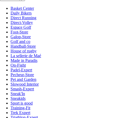
Basket Center
Daily Bikers
Direct Running
Direct-Volley
Espace Golf
Foot-Store
Galop-Store
Golf and co
Handball-Store
House of rugby
La sellerie de Maé
Made in Paradis
On-Fight
Padel-Expert
Pecheur-Store
Pet and Garden
Slowood Interior
Smash-Expert
Sneak'In
Sneakids
Sport is good
Training-Fit
Trek Expert
Triathlon-Expert