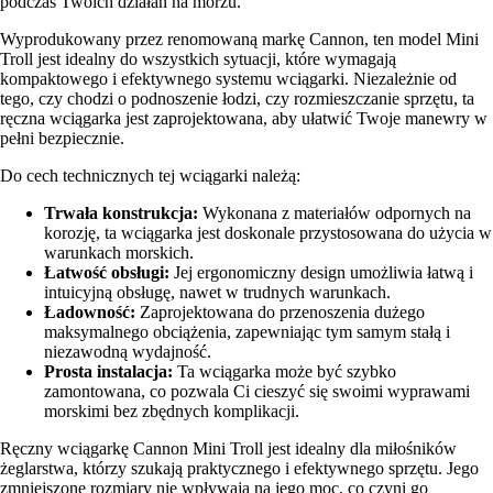
podczas Twoich działań na morzu.
Wyprodukowany przez renomowaną markę Cannon, ten model Mini
Troll jest idealny do wszystkich sytuacji, które wymagają
kompaktowego i efektywnego systemu wciągarki. Niezależnie od
tego, czy chodzi o podnoszenie łodzi, czy rozmieszczanie sprzętu, ta
ręczna wciągarka jest zaprojektowana, aby ułatwić Twoje manewry w
pełni bezpiecznie.
Do cech technicznych tej wciągarki należą:
Trwała konstrukcja:
Wykonana z materiałów odpornych na
korozję, ta wciągarka jest doskonale przystosowana do użycia w
warunkach morskich.
Łatwość obsługi:
Jej ergonomiczny design umożliwia łatwą i
intuicyjną obsługę, nawet w trudnych warunkach.
Ładowność:
Zaprojektowana do przenoszenia dużego
maksymalnego obciążenia, zapewniając tym samym stałą i
niezawodną wydajność.
Prosta instalacja:
Ta wciągarka może być szybko
zamontowana, co pozwala Ci cieszyć się swoimi wyprawami
morskimi bez zbędnych komplikacji.
Ręczny wciągarkę Cannon Mini Troll jest idealny dla miłośników
żeglarstwa, którzy szukają praktycznego i efektywnego sprzętu. Jego
zmniejszone rozmiary nie wpływają na jego moc, co czyni go