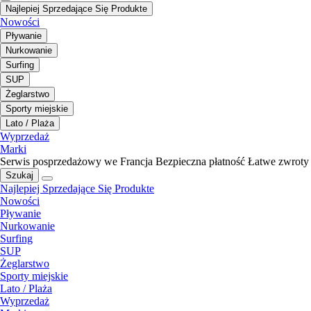
Najlepiej Sprzedające Się Produkte
Nowości
Pływanie
Nurkowanie
Surfing
SUP
Żeglarstwo
Sporty miejskie
Lato / Plaża
Wyprzedaż
Marki
Serwis posprzedażowy we Francja
Bezpieczna płatność
Łatwe zwroty
Szukaj
Najlepiej Sprzedające Się Produkte
Nowości
Pływanie
Nurkowanie
Surfing
SUP
Żeglarstwo
Sporty miejskie
Lato / Plaża
Wyprzedaż