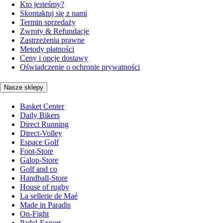
Kto jesteśmy?
Skontaktuj się z nami
Termin sprzedaży
Zwroty & Refundacje
Zastrzeżenia prawne
Metody płatności
Ceny i opcje dostawy
Oświadczenie o ochronie prywatności
Nasze sklepy
Basket Center
Daily Bikers
Direct Running
Direct-Volley
Espace Golf
Foot-Store
Galop-Store
Golf and co
Handball-Store
House of rugby
La sellerie de Maé
Made in Paradis
On-Fight
Padel-Expert