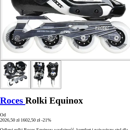
Roces
Rolki Equinox
Od
2026,50 zł
1602,50 zł
-21%
Odkryj rolki Roces Equinox: wydajność, komfort i najwyższy styl dla