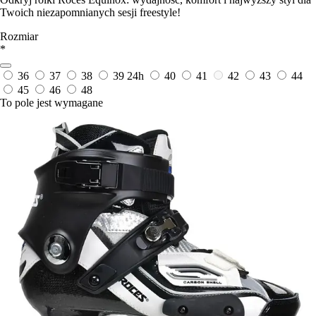
Twoich niezapomnianych sesji freestyle!
Rozmiar
*
36
37
38
39
24h
40
41
42
43
44
45
46
48
To pole jest wymagane