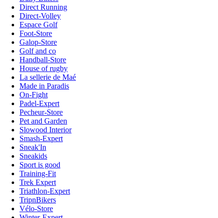
Direct Running
Direct-Volley
Espace Golf
Foot-Store
Galop-Store
Golf and co
Handball-Store
House of rugby
La sellerie de Maé
Made in Paradis
On-Fight
Padel-Expert
Pecheur-Store
Pet and Garden
Slowood Interior
Smash-Expert
Sneak'In
Sneakids
Sport is good
Training-Fit
Trek Expert
Triathlon-Expert
TripnBikers
Vélo-Store
Winter-Expert