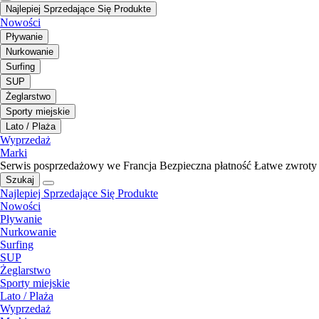
Najlepiej Sprzedające Się Produkte
Nowości
Pływanie
Nurkowanie
Surfing
SUP
Żeglarstwo
Sporty miejskie
Lato / Plaża
Wyprzedaż
Marki
Serwis posprzedażowy we Francja
Bezpieczna płatność
Łatwe zwroty
Szukaj
Najlepiej Sprzedające Się Produkte
Nowości
Pływanie
Nurkowanie
Surfing
SUP
Żeglarstwo
Sporty miejskie
Lato / Plaża
Wyprzedaż