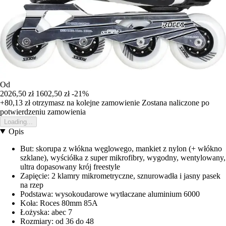
Od
2026,50 zł
1602,50 zł
-21%
+80,13 zł
otrzymasz na kolejne zamowienie
Zostana naliczone po
potwierdzeniu zamowienia
Loading...
Opis
But: skorupa z włókna węglowego, mankiet z nylon (+ włókno
szklane), wyściółka z super mikrofibry, wygodny, wentylowany,
ultra dopasowany krój freestyle
Zapięcie: 2 klamry mikrometryczne, sznurowadła i jasny pasek
na rzep
Podstawa: wysokoudarowe wytłaczane aluminium 6000
Koła: Roces 80mm 85A
Łożyska: abec 7
Rozmiary: od 36 do 48