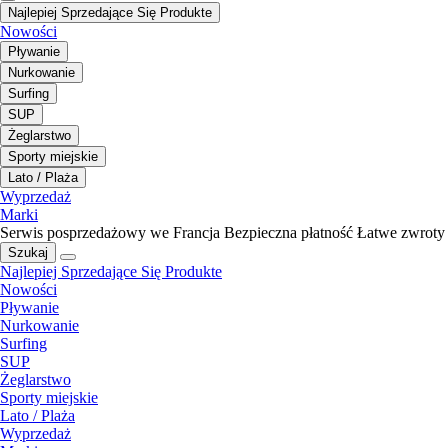
Najlepiej Sprzedające Się Produkte
Nowości
Pływanie
Nurkowanie
Surfing
SUP
Żeglarstwo
Sporty miejskie
Lato / Plaża
Wyprzedaż
Marki
Serwis posprzedażowy we Francja
Bezpieczna płatność
Łatwe zwroty
Szukaj
Najlepiej Sprzedające Się Produkte
Nowości
Pływanie
Nurkowanie
Surfing
SUP
Żeglarstwo
Sporty miejskie
Lato / Plaża
Wyprzedaż