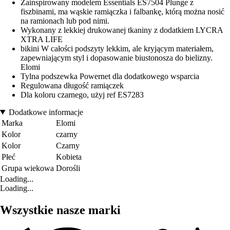
Zainspirowany modelem Essentials ES7504 Plunge z
fiszbinami, ma wąskie ramiączka i falbankę, którą można nosić
na ramionach lub pod nimi.
Wykonany z lekkiej drukowanej tkaniny z dodatkiem LYCRA
XTRA LIFE
bikini W całości podszyty lekkim, ale kryjącym materiałem,
zapewniającym styl i dopasowanie biustonosza do bielizny.
Elomi
Tylna podszewka Powernet dla dodatkowego wsparcia
Regulowana długość ramiączek
Dla koloru czarnego, użyj ref ES7283
Dodatkowe informacje
Marka
Elomi
Kolor
czarny
Kolor
Czarny
Płeć
Kobieta
Grupa wiekowa
Dorośli
Loading...
Loading...
Wszystkie nasze marki