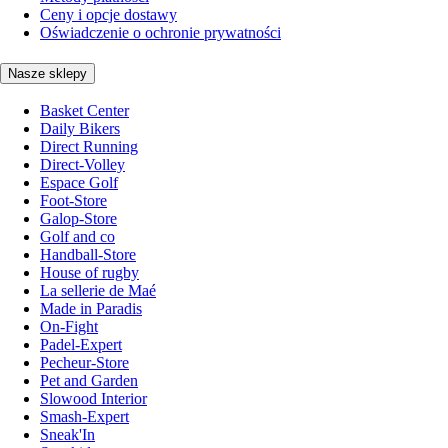
Ceny i opcje dostawy
Oświadczenie o ochronie prywatności
Nasze sklepy
Basket Center
Daily Bikers
Direct Running
Direct-Volley
Espace Golf
Foot-Store
Galop-Store
Golf and co
Handball-Store
House of rugby
La sellerie de Maé
Made in Paradis
On-Fight
Padel-Expert
Pecheur-Store
Pet and Garden
Slowood Interior
Smash-Expert
Sneak'In