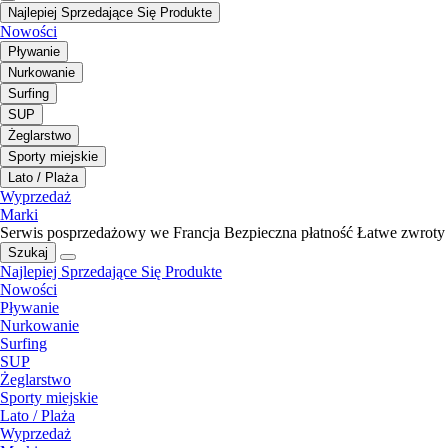
Najlepiej Sprzedające Się Produkte
Nowości
Pływanie
Nurkowanie
Surfing
SUP
Żeglarstwo
Sporty miejskie
Lato / Plaża
Wyprzedaż
Marki
Serwis posprzedażowy we Francja
Bezpieczna płatność
Łatwe zwroty
Szukaj
Najlepiej Sprzedające Się Produkte
Nowości
Pływanie
Nurkowanie
Surfing
SUP
Żeglarstwo
Sporty miejskie
Lato / Plaża
Wyprzedaż