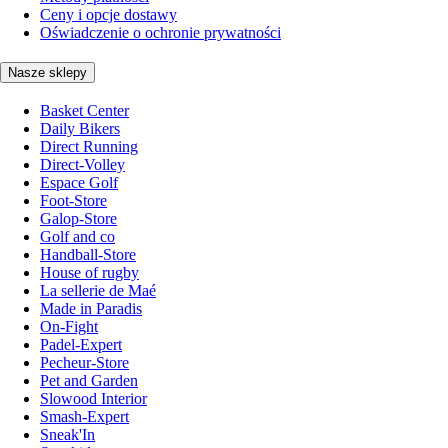
Ceny i opcje dostawy
Oświadczenie o ochronie prywatności
Nasze sklepy
Basket Center
Daily Bikers
Direct Running
Direct-Volley
Espace Golf
Foot-Store
Galop-Store
Golf and co
Handball-Store
House of rugby
La sellerie de Maé
Made in Paradis
On-Fight
Padel-Expert
Pecheur-Store
Pet and Garden
Slowood Interior
Smash-Expert
Sneak'In