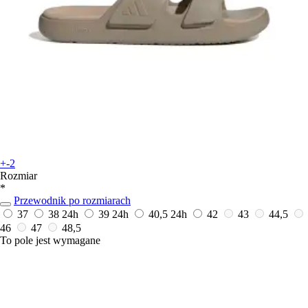
+-2
Rozmiar
*
Przewodnik po rozmiarach
37
38
24h
39
24h
40,5
24h
42
43
44,5
46
47
48,5
To pole jest wymagane