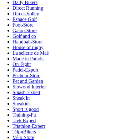
Daily Bikers
Direct Running
Direct-Volley
Espace Golf
Foot-Store
Galop-Store
Golf and co
Handball-Store
House of rugby
La sellerie de Maé
Made in Paradis
On-Fight
Padel-Expert
Pecheur-Store
Pet and Garden
Slowood Interior
Smash-Expert
Sneak'In
Sneakids
Sport is good
Training-Fit
Trek Expert
Triathlon-Expert
TripnBikers
Vélo-Store