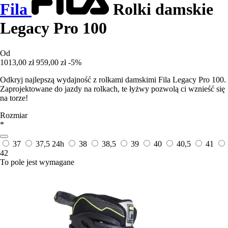
Fila
Rolki damskie
Legacy Pro 100
Od
1013,00 zł
959,00 zł
-5%
Odkryj najlepszą wydajność z rolkami damskimi Fila Legacy Pro 100.
Zaprojektowane do jazdy na rolkach, te łyżwy pozwolą ci wznieść się
na torze!
Rozmiar
*
37
37,5
24h
38
38,5
39
40
40,5
41
42
To pole jest wymagane