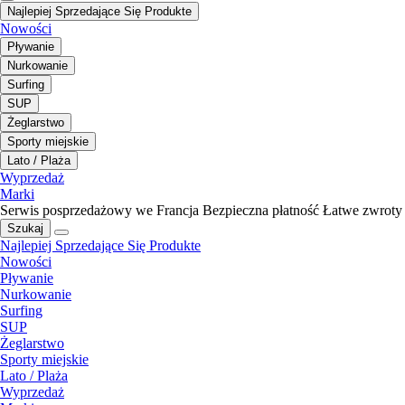
Najlepiej Sprzedające Się Produkte
Nowości
Pływanie
Nurkowanie
Surfing
SUP
Żeglarstwo
Sporty miejskie
Lato / Plaża
Wyprzedaż
Marki
Serwis posprzedażowy we Francja
Bezpieczna płatność
Łatwe zwroty
Szukaj
Najlepiej Sprzedające Się Produkte
Nowości
Pływanie
Nurkowanie
Surfing
SUP
Żeglarstwo
Sporty miejskie
Lato / Plaża
Wyprzedaż