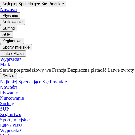
Najlepiej Sprzedające Się Produkte
Nowości
Pływanie
Nurkowanie
Surfing
SUP
Żeglarstwo
Sporty miejskie
Lato / Plaża
Wyprzedaż
Marki
Serwis posprzedażowy we Francja
Bezpieczna płatność
Łatwe zwroty
Szukaj
Najlepiej Sprzedające Się Produkte
Nowości
Pływanie
Nurkowanie
Surfing
SUP
Żeglarstwo
Sporty miejskie
Lato / Plaża
Wyprzedaż