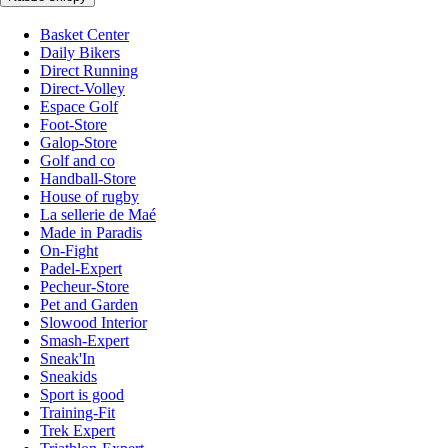
Basket Center
Daily Bikers
Direct Running
Direct-Volley
Espace Golf
Foot-Store
Galop-Store
Golf and co
Handball-Store
House of rugby
La sellerie de Maé
Made in Paradis
On-Fight
Padel-Expert
Pecheur-Store
Pet and Garden
Slowood Interior
Smash-Expert
Sneak'In
Sneakids
Sport is good
Training-Fit
Trek Expert