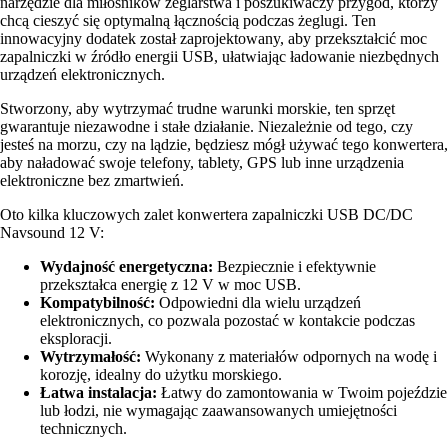
narzędzie dla miłośników żeglarstwa i poszukiwaczy przygód, którzy
chcą cieszyć się optymalną łącznością podczas żeglugi. Ten
innowacyjny dodatek został zaprojektowany, aby przekształcić moc
zapalniczki w źródło energii USB, ułatwiając ładowanie niezbędnych
urządzeń elektronicznych.
Stworzony, aby wytrzymać trudne warunki morskie, ten sprzęt
gwarantuje niezawodne i stałe działanie. Niezależnie od tego, czy
jesteś na morzu, czy na lądzie, będziesz mógł używać tego konwertera,
aby naładować swoje telefony, tablety, GPS lub inne urządzenia
elektroniczne bez zmartwień.
Oto kilka kluczowych zalet konwertera zapalniczki USB DC/DC
Navsound 12 V:
Wydajność energetyczna:
Bezpiecznie i efektywnie
przekształca energię z 12 V w moc USB.
Kompatybilność:
Odpowiedni dla wielu urządzeń
elektronicznych, co pozwala pozostać w kontakcie podczas
eksploracji.
Wytrzymałość:
Wykonany z materiałów odpornych na wodę i
korozję, idealny do użytku morskiego.
Łatwa instalacja:
Łatwy do zamontowania w Twoim pojeździe
lub łodzi, nie wymagając zaawansowanych umiejętności
technicznych.