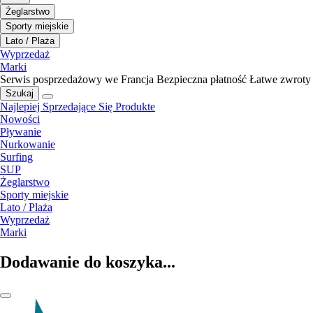
Żeglarstwo
Sporty miejskie
Lato / Plaża
Wyprzedaż
Marki
Serwis posprzedażowy we Francja
Bezpieczna płatność
Łatwe zwroty
Szukaj
Najlepiej Sprzedające Się Produkte
Nowości
Pływanie
Nurkowanie
Surfing
SUP
Żeglarstwo
Sporty miejskie
Lato / Plaża
Wyprzedaż
Marki
Dodawanie do koszyka...