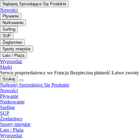
Najlepiej Sprzedające Się Produkte
Nowości
Pływanie
Nurkowanie
Surfing
SUP
Żeglarstwo
Sporty miejskie
Lato / Plaża
Wyprzedaż
Marki
Serwis posprzedażowy we Francja
Bezpieczna płatność
Łatwe zwroty
Szukaj
Najlepiej Sprzedające Się Produkte
Nowości
Pływanie
Nurkowanie
Surfing
SUP
Żeglarstwo
Sporty miejskie
Lato / Plaża
Wyprzedaż