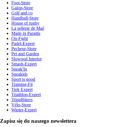
Foot-Store
Galop-Store
Golf and co
Handball-Store
House of rugby
La sellerie de Maé
Made in Paradis
On-Fight
Padel-Expert
Pecheur-Store
Pet and Garden
Slowood Interior
Smash-Expert
Sneak'In
Sneakids
Sport is good
Training-Fit
Trek Expert
Triathlon-Expert
TripnBikers
Vélo-Store
Winter-Expert
Zapisz się do naszego newslettera