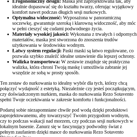
Erogonomiczny design:
Maska jest zaprojektowana tak, aby
idealnie dopasować się do kształtu twarzy, oferując wyjątkowy
komfort nawet podczas długich sesji nurkowych.
Optymalna widoczność:
Wyposażona w panoramiczną
soczewkę, gwarantuje szeroką i klarowną widoczność, aby móc
w pełni cieszyć się cudami podwodnego życia.
Materiały wysokiej jakości:
Wykonana z trwałych i odpornych
materiałów, maska jest stworzona do znoszenia trudów
użytkowania w środowisku wodnym.
Łatwy system regulacji:
Paski maski są łatwo regulowane, co
pozwala szybko znaleźć idealne ustawienie dla lepszej ochrony.
Walizka transportowa:
W zestawie znajduje się praktyczna
walizka, która chroni Twoją maskę i umożliwia zabranie jej
wszędzie ze sobą w prosty sposób.
Ten zestaw do nurkowania to idealny wybór dla tych, którzy chcą
połączyć wydajność z estetyką. Niezależnie czy jesteś początkującym,
czy doświadczonym nurkiem, maska do nurkowania Rezo Sotavento
spełni Twoje oczekiwania w zakresie komfortu i funkcjonalności.
Podaruj sobie niezapomniane chwile pod wodą dzięki produktowi
zaprojektowanemu, aby towarzyszyć Twoim przygodom wodnym,
czy to podczas wakacji nad morzem, czy podczas sesji nurkowych w
lokalnym basenie. Zanurz się w fascynujący podwodny świat z
pełnym zaufaniem dzięki masce do nurkowania Rezo Sotavento