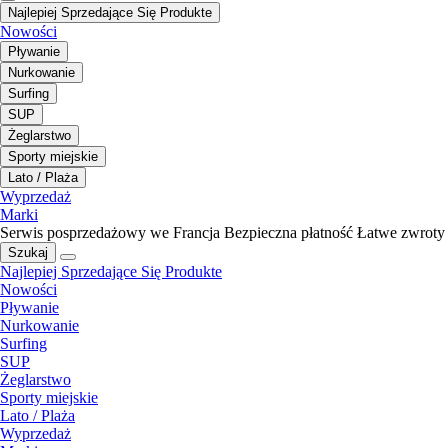
Najlepiej Sprzedające Się Produkte
Nowości
Pływanie
Nurkowanie
Surfing
SUP
Żeglarstwo
Sporty miejskie
Lato / Plaża
Wyprzedaż
Marki
Serwis posprzedażowy we Francja
Bezpieczna płatność
Łatwe zwroty
Szukaj
Najlepiej Sprzedające Się Produkte
Nowości
Pływanie
Nurkowanie
Surfing
SUP
Żeglarstwo
Sporty miejskie
Lato / Plaża
Wyprzedaż