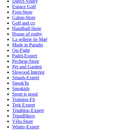
Direct-Volley
Espace Golf
Foot-Store
Galop-Store
Golf and co
Handball-Store
House of rugby
La sellerie de Maé
Made in Paradis
On-Fight
Padel-Expert
Pecheur-Store
Pet and Garden
Slowood Interior
Smash-Expert
Sneak'In
Sneakids
Sport is good
Training-Fit
Trek Expert
Triathlon-Expert
TripnBikers
Vélo-Store
Winter-Expert