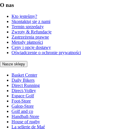
O nas
Kto jesteśmy?
Skontaktuj się z nami
Termin sprzedaży
Zwroty & Refundacje
Zastrzeżenia prawne
Metody płatności
Ceny i opcje dostawy
Oświadczenie o ochronie prywatności
Nasze sklepy
Basket Center
Daily Bikers
Direct Running
Direct-Volley
Espace Golf
Foot-Store
Galop-Store
Golf and co
Handball-Store
House of rugby
La sellerie de Maé