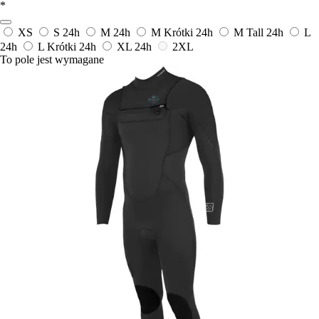
*
XS
S
24h
M
24h
M Krótki
24h
M Tall
24h
L
24h
L Krótki
24h
XL
24h
2XL
To pole jest wymagane