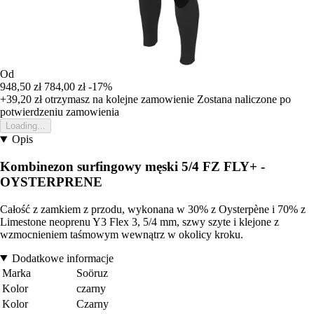
Od
948,50 zł
784,00 zł
-17%
+39,20 zł
otrzymasz na kolejne zamowienie
Zostana naliczone po
potwierdzeniu zamowienia
Loading...
Opis
Kombinezon surfingowy męski 5/4 FZ FLY+ -
OYSTERPRENE
Całość z zamkiem z przodu, wykonana w 30% z Oysterpène i 70% z
Limestone neoprenu Y3 Flex 3, 5/4 mm, szwy szyte i klejone z
wzmocnieniem taśmowym wewnątrz w okolicy kroku.
Dodatkowe informacje
Marka
Soöruz
Kolor
czarny
Kolor
Czarny