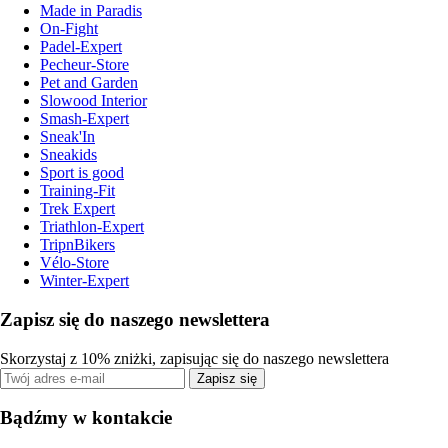
Made in Paradis
On-Fight
Padel-Expert
Pecheur-Store
Pet and Garden
Slowood Interior
Smash-Expert
Sneak'In
Sneakids
Sport is good
Training-Fit
Trek Expert
Triathlon-Expert
TripnBikers
Vélo-Store
Winter-Expert
Zapisz się do naszego newslettera
Skorzystaj z 10% zniżki, zapisując się do naszego newslettera
Zapisz się
Bądźmy w kontakcie