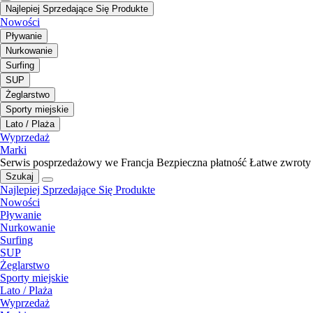
Najlepiej Sprzedające Się Produkte
Nowości
Pływanie
Nurkowanie
Surfing
SUP
Żeglarstwo
Sporty miejskie
Lato / Plaża
Wyprzedaż
Marki
Serwis posprzedażowy we Francja
Bezpieczna płatność
Łatwe zwroty
Szukaj
Najlepiej Sprzedające Się Produkte
Nowości
Pływanie
Nurkowanie
Surfing
SUP
Żeglarstwo
Sporty miejskie
Lato / Plaża
Wyprzedaż