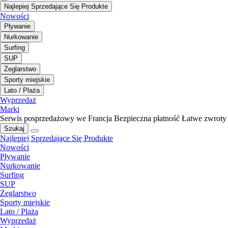
Najlepiej Sprzedające Się Produkte
Nowości
Pływanie
Nurkowanie
Surfing
SUP
Żeglarstwo
Sporty miejskie
Lato / Plaża
Wyprzedaż
Marki
Serwis posprzedażowy we Francja
Bezpieczna płatność
Łatwe zwroty
Szukaj
Najlepiej Sprzedające Się Produkte
Nowości
Pływanie
Nurkowanie
Surfing
SUP
Żeglarstwo
Sporty miejskie
Lato / Plaża
Wyprzedaż