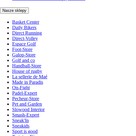
Nasze sklepy
Basket Center
Daily Bikers
Direct Running
Direct-Volley
Espace Golf
Foot-Store
Galop-Store
Golf and co
Handball-Store
House of rugby
La sellerie de Maé
Made in Paradis
On-Fight
Padel-Expert
Pecheur-Store
Pet and Garden
Slowood Interior
Smash-Expert
Sneak'In
Sneakids
Sport is good