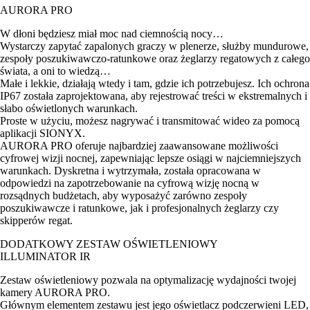
AURORA PRO
W dłoni będziesz miał moc nad ciemnością nocy…
Wystarczy zapytać zapalonych graczy w plenerze, służby mundurowe,
zespoły poszukiwawczo-ratunkowe oraz żeglarzy regatowych z całego
świata, a oni to wiedzą…
Małe i lekkie, działają wtedy i tam, gdzie ich potrzebujesz. Ich ochrona
IP67 została zaprojektowana, aby rejestrować treści w ekstremalnych i
słabo oświetlonych warunkach.
Proste w użyciu, możesz nagrywać i transmitować wideo za pomocą
aplikacji SIONYX.
AURORA PRO oferuje najbardziej zaawansowane możliwości
cyfrowej wizji nocnej, zapewniając lepsze osiągi w najciemniejszych
warunkach. Dyskretna i wytrzymała, została opracowana w
odpowiedzi na zapotrzebowanie na cyfrową wizję nocną w
rozsądnych budżetach, aby wyposażyć zarówno zespoły
poszukiwawcze i ratunkowe, jak i profesjonalnych żeglarzy czy
skipperów regat.
DODATKOWY ZESTAW OŚWIETLENIOWY
ILLUMINATOR IR
Zestaw oświetleniowy pozwala na optymalizację wydajności twojej
kamery AURORA PRO.
Głównym elementem zestawu jest jego oświetlacz podczerwieni LED,