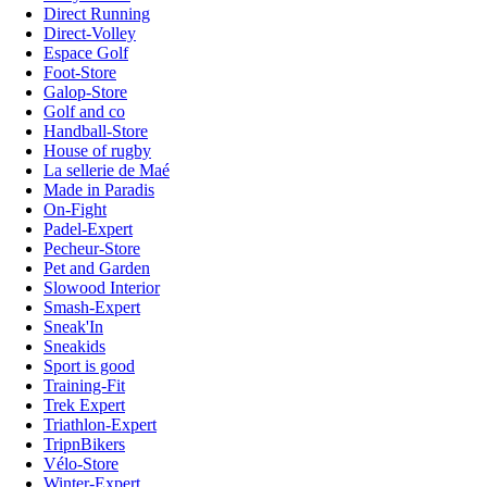
Direct Running
Direct-Volley
Espace Golf
Foot-Store
Galop-Store
Golf and co
Handball-Store
House of rugby
La sellerie de Maé
Made in Paradis
On-Fight
Padel-Expert
Pecheur-Store
Pet and Garden
Slowood Interior
Smash-Expert
Sneak'In
Sneakids
Sport is good
Training-Fit
Trek Expert
Triathlon-Expert
TripnBikers
Vélo-Store
Winter-Expert