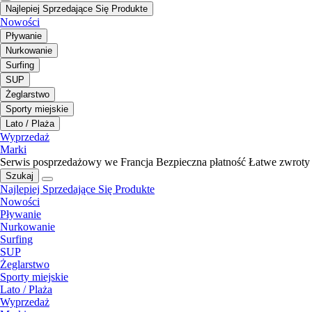
Najlepiej Sprzedające Się Produkte
Nowości
Pływanie
Nurkowanie
Surfing
SUP
Żeglarstwo
Sporty miejskie
Lato / Plaża
Wyprzedaż
Marki
Serwis posprzedażowy we Francja
Bezpieczna płatność
Łatwe zwroty
Szukaj
Najlepiej Sprzedające Się Produkte
Nowości
Pływanie
Nurkowanie
Surfing
SUP
Żeglarstwo
Sporty miejskie
Lato / Plaża
Wyprzedaż