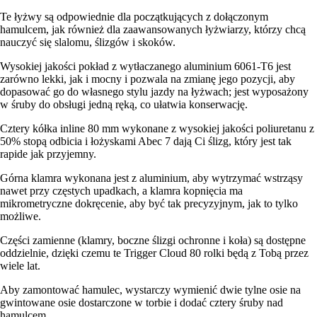
Te łyżwy są odpowiednie dla początkujących z dołączonym
hamulcem, jak również dla zaawansowanych łyżwiarzy, którzy chcą
nauczyć się slalomu, ślizgów i skoków.
Wysokiej jakości pokład z wytłaczanego aluminium 6061-T6 jest
zarówno lekki, jak i mocny i pozwala na zmianę jego pozycji, aby
dopasować go do własnego stylu jazdy na łyżwach; jest wyposażony
w śruby do obsługi jedną ręką, co ułatwia konserwację.
Cztery kółka inline 80 mm wykonane z wysokiej jakości poliuretanu z
50% stopą odbicia i łożyskami Abec 7 dają Ci ślizg, który jest tak
rapide jak przyjemny.
Górna klamra wykonana jest z aluminium, aby wytrzymać wstrząsy
nawet przy częstych upadkach, a klamra kopnięcia ma
mikrometryczne dokręcenie, aby być tak precyzyjnym, jak to tylko
możliwe.
Części zamienne (klamry, boczne ślizgi ochronne i koła) są dostępne
oddzielnie, dzięki czemu te Trigger Cloud 80 rolki będą z Tobą przez
wiele lat.
Aby zamontować hamulec, wystarczy wymienić dwie tylne osie na
gwintowane osie dostarczone w torbie i dodać cztery śruby nad
hamulcem.