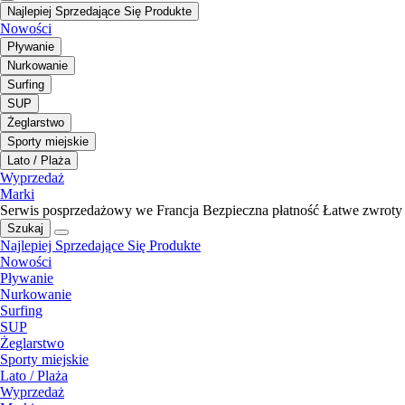
Najlepiej Sprzedające Się Produkte
Nowości
Pływanie
Nurkowanie
Surfing
SUP
Żeglarstwo
Sporty miejskie
Lato / Plaża
Wyprzedaż
Marki
Serwis posprzedażowy we Francja
Bezpieczna płatność
Łatwe zwroty
Szukaj
Najlepiej Sprzedające Się Produkte
Nowości
Pływanie
Nurkowanie
Surfing
SUP
Żeglarstwo
Sporty miejskie
Lato / Plaża
Wyprzedaż