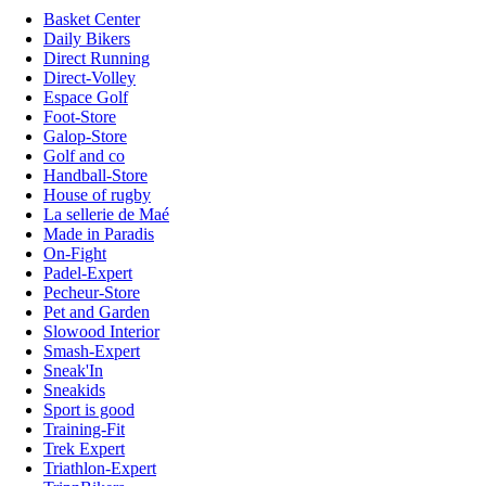
Basket Center
Daily Bikers
Direct Running
Direct-Volley
Espace Golf
Foot-Store
Galop-Store
Golf and co
Handball-Store
House of rugby
La sellerie de Maé
Made in Paradis
On-Fight
Padel-Expert
Pecheur-Store
Pet and Garden
Slowood Interior
Smash-Expert
Sneak'In
Sneakids
Sport is good
Training-Fit
Trek Expert
Triathlon-Expert