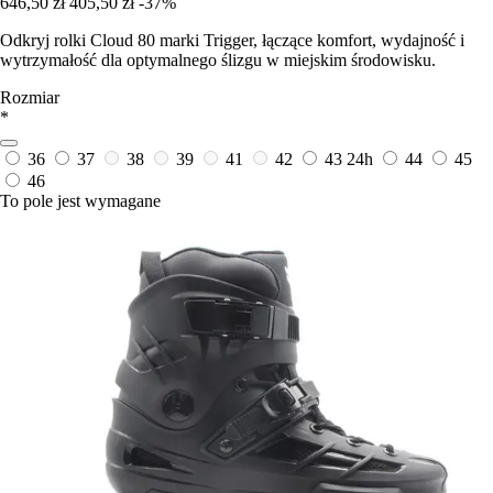
646,50 zł
405,50 zł
-37%
Odkryj rolki Cloud 80 marki Trigger, łączące komfort, wydajność i
wytrzymałość dla optymalnego ślizgu w miejskim środowisku.
Rozmiar
*
36
37
38
39
41
42
43
24h
44
45
46
To pole jest wymagane