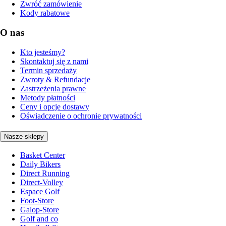
Zwróć zamówienie
Kody rabatowe
O nas
Kto jesteśmy?
Skontaktuj się z nami
Termin sprzedaży
Zwroty & Refundacje
Zastrzeżenia prawne
Metody płatności
Ceny i opcje dostawy
Oświadczenie o ochronie prywatności
Nasze sklepy
Basket Center
Daily Bikers
Direct Running
Direct-Volley
Espace Golf
Foot-Store
Galop-Store
Golf and co