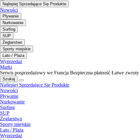
Najlepiej Sprzedające Się Produkte
Nowości
Pływanie
Nurkowanie
Surfing
SUP
Żeglarstwo
Sporty miejskie
Lato / Plaża
Wyprzedaż
Marki
Serwis posprzedażowy we Francja
Bezpieczna płatność
Łatwe zwroty
Szukaj
Najlepiej Sprzedające Się Produkte
Nowości
Pływanie
Nurkowanie
Surfing
SUP
Żeglarstwo
Sporty miejskie
Lato / Plaża
Wyprzedaż