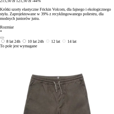
215,50 zł
121,50 zł
-44%
Krótki szorty elastyczne Frickin Volcom, dla fajnego i ekologicznego
stylu. Zaprojektowane w 39% z recyklingowanego poliestru, dla
modnych juniorów jutra.
Rozmiar
*
8 lat
24h
10 lat
24h
12 lat
14 lat
To pole jest wymagane