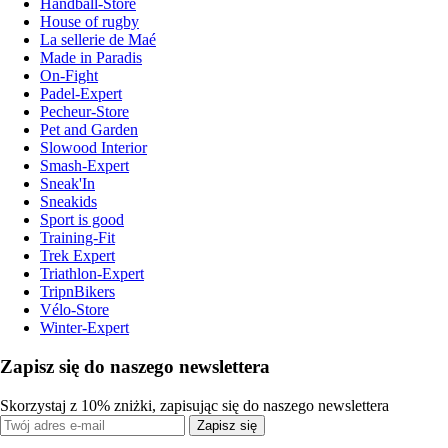
Handball-Store
House of rugby
La sellerie de Maé
Made in Paradis
On-Fight
Padel-Expert
Pecheur-Store
Pet and Garden
Slowood Interior
Smash-Expert
Sneak'In
Sneakids
Sport is good
Training-Fit
Trek Expert
Triathlon-Expert
TripnBikers
Vélo-Store
Winter-Expert
Zapisz się do naszego newslettera
Skorzystaj z 10% zniżki, zapisując się do naszego newslettera
Zapisz się