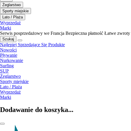
Żeglarstwo
Sporty miejskie
Lato / Plaża
Wyprzedaż
Marki
Serwis posprzedażowy we Francja
Bezpieczna płatność
Łatwe zwroty
Szukaj
Najlepiej Sprzedające Się Produkte
Nowości
Pływanie
Nurkowanie
Surfing
SUP
Żeglarstwo
Sporty miejskie
Lato / Plaża
Wyprzedaż
Marki
Dodawanie do koszyka...