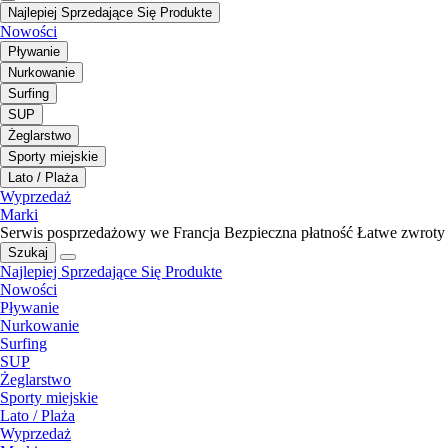
Najlepiej Sprzedające Się Produkte
Nowości
Pływanie
Nurkowanie
Surfing
SUP
Żeglarstwo
Sporty miejskie
Lato / Plaża
Wyprzedaż
Marki
Serwis posprzedażowy we Francja
Bezpieczna płatność
Łatwe zwroty
Szukaj
Najlepiej Sprzedające Się Produkte
Nowości
Pływanie
Nurkowanie
Surfing
SUP
Żeglarstwo
Sporty miejskie
Lato / Plaża
Wyprzedaż