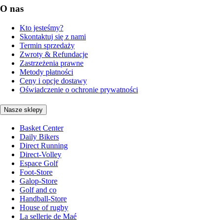
O nas
Kto jesteśmy?
Skontaktuj się z nami
Termin sprzedaży
Zwroty & Refundacje
Zastrzeżenia prawne
Metody płatności
Ceny i opcje dostawy
Oświadczenie o ochronie prywatności
Nasze sklepy
Basket Center
Daily Bikers
Direct Running
Direct-Volley
Espace Golf
Foot-Store
Galop-Store
Golf and co
Handball-Store
House of rugby
La sellerie de Maé