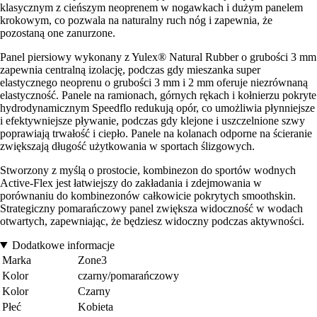
klasycznym z cieńszym neoprenem w nogawkach i dużym panelem
krokowym, co pozwala na naturalny ruch nóg i zapewnia, że
pozostaną one zanurzone.
Panel piersiowy wykonany z Yulex® Natural Rubber o grubości 3 mm
zapewnia centralną izolację, podczas gdy mieszanka super
elastycznego neoprenu o grubości 3 mm i 2 mm oferuje niezrównaną
elastyczność. Panele na ramionach, górnych rękach i kołnierzu pokryte
hydrodynamicznym Speedflo redukują opór, co umożliwia płynniejsze
i efektywniejsze pływanie, podczas gdy klejone i uszczelnione szwy
poprawiają trwałość i ciepło. Panele na kolanach odporne na ścieranie
zwiększają długość użytkowania w sportach ślizgowych.
Stworzony z myślą o prostocie, kombinezon do sportów wodnych
Active-Flex jest łatwiejszy do zakładania i zdejmowania w
porównaniu do kombinezonów całkowicie pokrytych smoothskin.
Strategiczny pomarańczowy panel zwiększa widoczność w wodach
otwartych, zapewniając, że będziesz widoczny podczas aktywności.
Dodatkowe informacje
Marka
Zone3
Kolor
czarny/pomarańczowy
Kolor
Czarny
Płeć
Kobieta