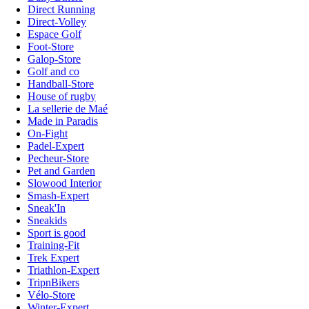
Direct Running
Direct-Volley
Espace Golf
Foot-Store
Galop-Store
Golf and co
Handball-Store
House of rugby
La sellerie de Maé
Made in Paradis
On-Fight
Padel-Expert
Pecheur-Store
Pet and Garden
Slowood Interior
Smash-Expert
Sneak'In
Sneakids
Sport is good
Training-Fit
Trek Expert
Triathlon-Expert
TripnBikers
Vélo-Store
Winter-Expert