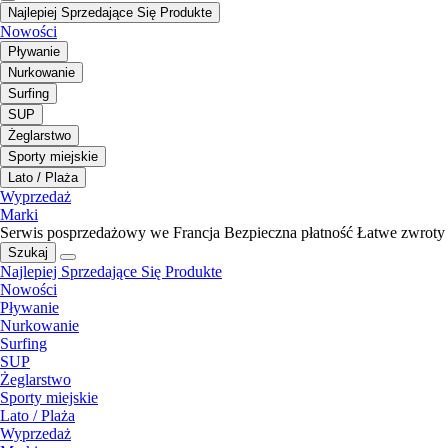
Najlepiej Sprzedające Się Produkte
Nowości
Pływanie
Nurkowanie
Surfing
SUP
Żeglarstwo
Sporty miejskie
Lato / Plaża
Wyprzedaż
Marki
Serwis posprzedażowy we Francja
Bezpieczna płatność
Łatwe zwroty
Szukaj
Najlepiej Sprzedające Się Produkte
Nowości
Pływanie
Nurkowanie
Surfing
SUP
Żeglarstwo
Sporty miejskie
Lato / Plaża
Wyprzedaż