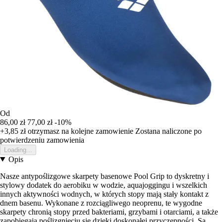
Od
86,00 zł
77,00 zł
-10%
+3,85 zł
otrzymasz na kolejne zamowienie
Zostana naliczone po
potwierdzeniu zamowienia
Loading...
Opis
Nasze antypoślizgowe skarpety basenowe Pool Grip to dyskretny i
stylowy dodatek do aerobiku w wodzie, aquajoggingu i wszelkich
innych aktywności wodnych, w których stopy mają stały kontakt z
dnem basenu. Wykonane z rozciągliwego neoprenu, te wygodne
skarpety chronią stopy przed bakteriami, grzybami i otarciami, a także
zapobiegają poślizgnięciu się dzięki doskonałej przyczepności. Są