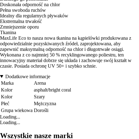
Doskonała odporność na chlor
Pełna swoboda ruchów
Idealny dla regularnych pływaków
Ekstremalna trwałość
Zmniejszenie oporu
Tkanina
MaxLife Eco to nasza nowa tkanina na kąpielówki produkowana z
odpowiedzialnie pozyskiwanych źródeł, zaprojektowana, aby
zapewnić maksymalną odporność na chlor i długotrwałe osiągi.
Wykonana z co najmniej 50 % recyklingowanego poliestru, ten
innowacyjny materiał dobrze się układa i zachowuje swój kształt w
czasie. Posiada ochronę UV 50+ i szybko schnie.
Dodatkowe informacje
Marka
Arena
Kolor
asphalt/bright coral
Kolor
Szary
Płeć
Mężczyzna
Grupa wiekowa
Dorośli
Loading...
Loading...
Wszystkie nasze marki