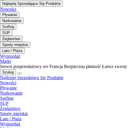
Najlepiej Sprzedające Się Produkte
Nowości
Pływanie
Nurkowanie
Surfing
SUP
Żeglarstwo
Sporty miejskie
Lato / Plaża
Wyprzedaż
Marki
Serwis posprzedażowy we Francja
Bezpieczna płatność
Łatwe zwroty
Szukaj
Najlepiej Sprzedające Się Produkte
Nowości
Pływanie
Nurkowanie
Surfing
SUP
Żeglarstwo
Sporty miejskie
Lato / Plaża
Wyprzedaż