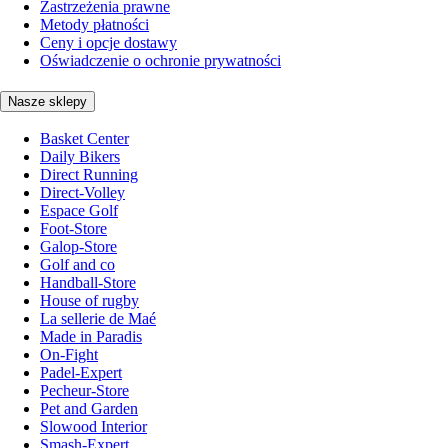
Zastrzeżenia prawne
Metody płatności
Ceny i opcje dostawy
Oświadczenie o ochronie prywatności
Nasze sklepy
Basket Center
Daily Bikers
Direct Running
Direct-Volley
Espace Golf
Foot-Store
Galop-Store
Golf and co
Handball-Store
House of rugby
La sellerie de Maé
Made in Paradis
On-Fight
Padel-Expert
Pecheur-Store
Pet and Garden
Slowood Interior
Smash-Expert