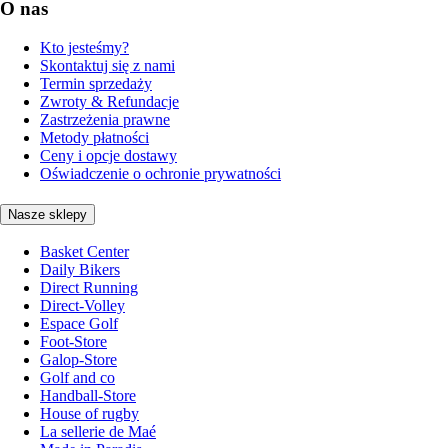
O nas
Kto jesteśmy?
Skontaktuj się z nami
Termin sprzedaży
Zwroty & Refundacje
Zastrzeżenia prawne
Metody płatności
Ceny i opcje dostawy
Oświadczenie o ochronie prywatności
Nasze sklepy
Basket Center
Daily Bikers
Direct Running
Direct-Volley
Espace Golf
Foot-Store
Galop-Store
Golf and co
Handball-Store
House of rugby
La sellerie de Maé