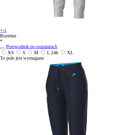
+-1
Rozmiar
*
Przewodnik po rozmiarach
XS
S
M
L
24h
XL
To pole jest wymagane