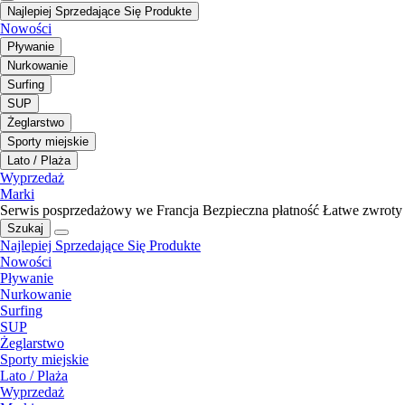
Najlepiej Sprzedające Się Produkte
Nowości
Pływanie
Nurkowanie
Surfing
SUP
Żeglarstwo
Sporty miejskie
Lato / Plaża
Wyprzedaż
Marki
Serwis posprzedażowy we Francja
Bezpieczna płatność
Łatwe zwroty
Szukaj
Najlepiej Sprzedające Się Produkte
Nowości
Pływanie
Nurkowanie
Surfing
SUP
Żeglarstwo
Sporty miejskie
Lato / Plaża
Wyprzedaż