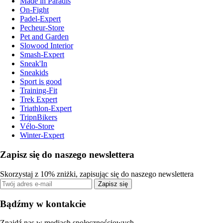
Made in Paradis
On-Fight
Padel-Expert
Pecheur-Store
Pet and Garden
Slowood Interior
Smash-Expert
Sneak'In
Sneakids
Sport is good
Training-Fit
Trek Expert
Triathlon-Expert
TripnBikers
Vélo-Store
Winter-Expert
Zapisz się do naszego newslettera
Skorzystaj z 10% zniżki, zapisując się do naszego newslettera
Zapisz się
Bądźmy w kontakcie
Znajdź nas w mediach społecznościowych