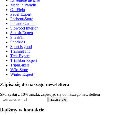
La sellerie de Maé
Made in Paradis
On-Fight
Padel-Expert
Pecheur-Store
Pet and Garden
Slowood Interior
Smash-Expert
Sneak'In
Sneakids
Sport is good
Training-Fit
Trek Expert
Triathlon-Expert
TripnBikers
Vélo-Store
Winter-Expert
Zapisz się do naszego newslettera
Skorzystaj z 10% zniżki, zapisując się do naszego newslettera
Zapisz się
Bądźmy w kontakcie