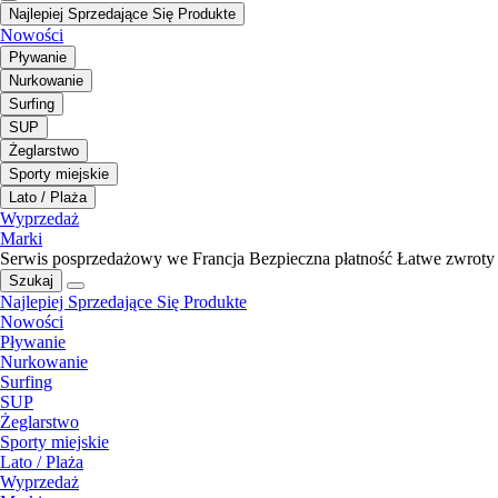
Najlepiej Sprzedające Się Produkte
Nowości
Pływanie
Nurkowanie
Surfing
SUP
Żeglarstwo
Sporty miejskie
Lato / Plaża
Wyprzedaż
Marki
Serwis posprzedażowy we Francja
Bezpieczna płatność
Łatwe zwroty
Szukaj
Najlepiej Sprzedające Się Produkte
Nowości
Pływanie
Nurkowanie
Surfing
SUP
Żeglarstwo
Sporty miejskie
Lato / Plaża
Wyprzedaż