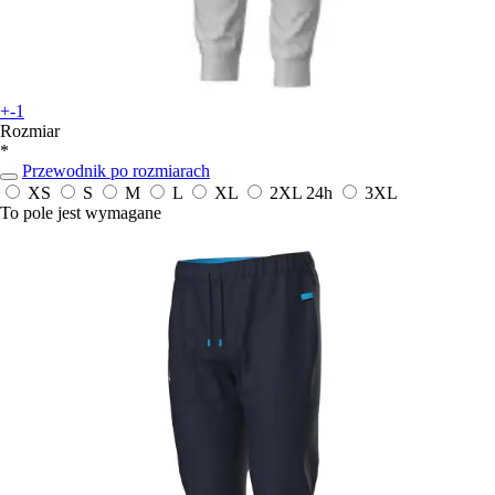
+-1
Rozmiar
*
Przewodnik po rozmiarach
XS
S
M
L
XL
2XL
24h
3XL
To pole jest wymagane