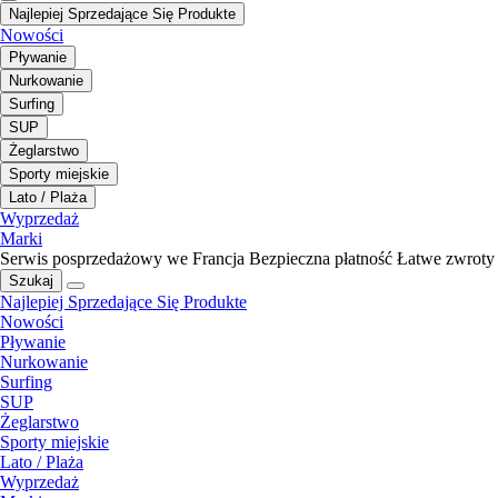
Najlepiej Sprzedające Się Produkte
Nowości
Pływanie
Nurkowanie
Surfing
SUP
Żeglarstwo
Sporty miejskie
Lato / Plaża
Wyprzedaż
Marki
Serwis posprzedażowy we Francja
Bezpieczna płatność
Łatwe zwroty
Szukaj
Najlepiej Sprzedające Się Produkte
Nowości
Pływanie
Nurkowanie
Surfing
SUP
Żeglarstwo
Sporty miejskie
Lato / Plaża
Wyprzedaż