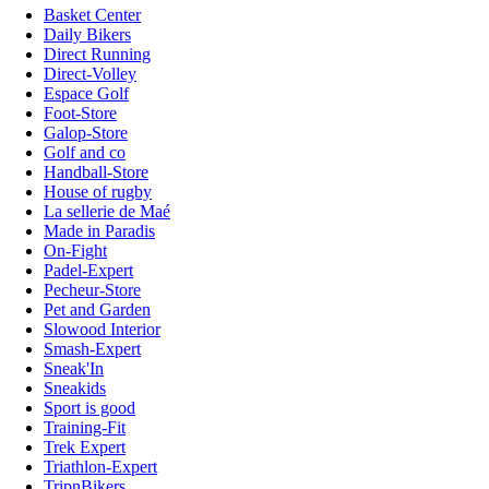
Basket Center
Daily Bikers
Direct Running
Direct-Volley
Espace Golf
Foot-Store
Galop-Store
Golf and co
Handball-Store
House of rugby
La sellerie de Maé
Made in Paradis
On-Fight
Padel-Expert
Pecheur-Store
Pet and Garden
Slowood Interior
Smash-Expert
Sneak'In
Sneakids
Sport is good
Training-Fit
Trek Expert
Triathlon-Expert
TripnBikers