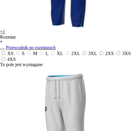
+1
Rozmiar
*
Przewodnik po rozmiarach
XS
S
M
L
XL
2XL
3XL
2XS
3XS
4XS
To pole jest wymagane