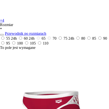
+4
Rozmiar
*
Przewodnik po rozmiarach
55
24h
60
24h
65
70
75
24h
80
85
90
95
100
105
110
To pole jest wymagane