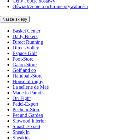
Ceny i opcje dostawy
Oświadczenie o ochronie prywatności
Nasze sklepy
Basket Center
Daily Bikers
Direct Running
Direct-Volley
Espace Golf
Foot-Store
Galop-Store
Golf and co
Handball-Store
House of rugby
La sellerie de Maé
Made in Paradis
On-Fight
Padel-Expert
Pecheur-Store
Pet and Garden
Slowood Interior
Smash-Expert
Sneak'In
Sneakids