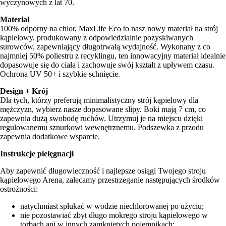
wyczynowych z lat 70.
Materiał
100% odporny na chlor, MaxLife Eco to nasz nowy materiał na strój
kąpielowy, produkowany z odpowiedzialnie pozyskiwanych
surowców, zapewniający długotrwałą wydajność. Wykonany z co
najmniej 50% poliestru z recyklingu, ten innowacyjny materiał idealnie
dopasowuje się do ciała i zachowuje swój kształt z upływem czasu.
Ochrona UV 50+ i szybkie schnięcie.
Design + Krój
Dla tych, którzy preferują minimalistyczny strój kąpielowy dla
mężczyzn, wybierz nasze dopasowane slipy. Boki mają 7 cm, co
zapewnia dużą swobodę ruchów. Utrzymuj je na miejscu dzięki
regulowanemu sznurkowi wewnętrznemu. Podszewka z przodu
zapewnia dodatkowe wsparcie.
Instrukcje pielęgnacji
Aby zapewnić długowieczność i najlepsze osiągi Twojego stroju
kąpielowego Arena, zalecamy przestrzeganie następujących środków
ostrożności:
natychmiast spłukać w wodzie niechlorowanej po użyciu;
nie pozostawiać zbyt długo mokrego stroju kąpielowego w
torbach ani w innych zamkniętych pojemnikach;