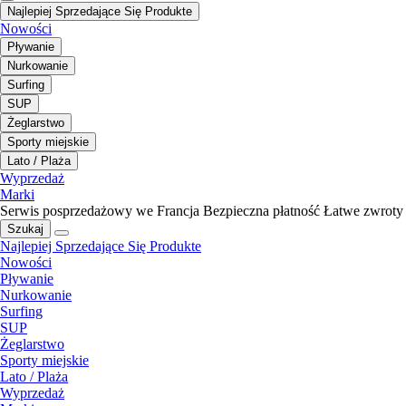
Najlepiej Sprzedające Się Produkte
Nowości
Pływanie
Nurkowanie
Surfing
SUP
Żeglarstwo
Sporty miejskie
Lato / Plaża
Wyprzedaż
Marki
Serwis posprzedażowy we Francja
Bezpieczna płatność
Łatwe zwroty
Szukaj
Najlepiej Sprzedające Się Produkte
Nowości
Pływanie
Nurkowanie
Surfing
SUP
Żeglarstwo
Sporty miejskie
Lato / Plaża
Wyprzedaż