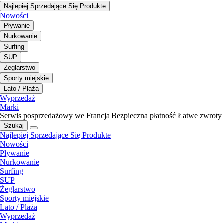
Najlepiej Sprzedające Się Produkte
Nowości
Pływanie
Nurkowanie
Surfing
SUP
Żeglarstwo
Sporty miejskie
Lato / Plaża
Wyprzedaż
Marki
Serwis posprzedażowy we Francja
Bezpieczna płatność
Łatwe zwroty
Szukaj
Najlepiej Sprzedające Się Produkte
Nowości
Pływanie
Nurkowanie
Surfing
SUP
Żeglarstwo
Sporty miejskie
Lato / Plaża
Wyprzedaż