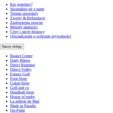
Kto jesteśmy?
Skontaktuj się z nami
Termin sprzedaży
Zwroty & Refundacje
Zastrzeżenia prawne
Metody płatności
Ceny i opcje dostawy
Oświadczenie o ochronie prywatności
Nasze sklepy
Basket Center
Daily Bikers
Direct Running
Direct-Volley
Espace Golf
Foot-Store
Galop-Store
Golf and co
Handball-Store
House of rugby
La sellerie de Maé
Made in Paradis
On-Fight