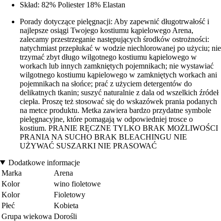
Skład: 82% Poliester 18% Elastan
Porady dotyczące pielęgnacji: Aby zapewnić długotrwałość i
najlepsze osiągi Twojego kostiumu kąpielowego Arena,
zalecamy przestrzeganie następujących środków ostrożności:
natychmiast przepłukać w wodzie niechlorowanej po użyciu; nie
trzymać zbyt długo wilgotnego kostiumu kąpielowego w
workach lub innych zamkniętych pojemnikach; nie wystawiać
wilgotnego kostiumu kąpielowego w zamkniętych workach ani
pojemnikach na słońce; prać z użyciem detergentów do
delikatnych tkanin; suszyć naturalnie z dala od wszelkich źródeł
ciepła. Proszę też stosować się do wskazówek prania podanych
na metce produktu. Metka zawiera bardzo przydatne symbole
pielęgnacyjne, które pomagają w odpowiedniej trosce o
kostium. PRANIE RĘCZNE TYLKO BRAK MOŻLIWOŚCI
PRANIA NA SUCHO BRAK BLEACHINGU NIE
UŻYWAĆ SUSZARKI NIE PRASOWAĆ
Dodatkowe informacje
Marka
Arena
Kolor
wino fioletowe
Kolor
Fioletowy
Płeć
Kobieta
Grupa wiekowa
Dorośli