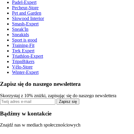
Padel-Expert
Pecheur-Store
Pet and Garden
Slowood Interior
Smash-Expert
Sneak'In
Sneakids
Sport is good
Training-Fit
Trek Expert
Triathlon-Expert
TripnBikers
Vélo-Store
Winter-Expert
Zapisz się do naszego newslettera
Skorzystaj z 10% zniżki, zapisując się do naszego newslettera
Zapisz się
Bądźmy w kontakcie
Znajdź nas w mediach społecznościowych